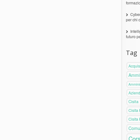
formazi
Cyber
per chi 
Intell
futuro p
Tag
Acquis
Ammin
Amminis
Azien
Cisita
Cisita
Cisita
Comu
Cors