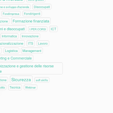
Disoccupati
ne e sviluppo d'azienda
Fondirigenti
Fondimpresa
Formazione finanziata
zione
ni e disoccupati
ICT
I.PER.CORSI
Informatica
Innovazione
azionalizzazione
ITS
Lavoro
Logistica
Management
e
ting e Commerciale
izzazione e gestione delle risorse
e
Sicurezza
zione
soft skills
Tecnica
Webinar
ilità