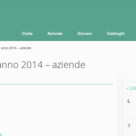
Cisita
Aziende
Giovani
Cataloghi
 anno 2014 – aziende
nno 2014 – aziende
« LU
L
3
sa