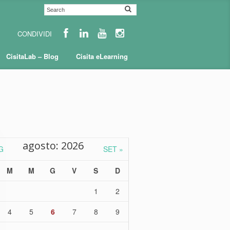
CisitaLab – Blog
Cisita eLearning
agosto: 2026
G
SET »
M
M
G
V
S
D
1
2
4
5
6
7
8
9