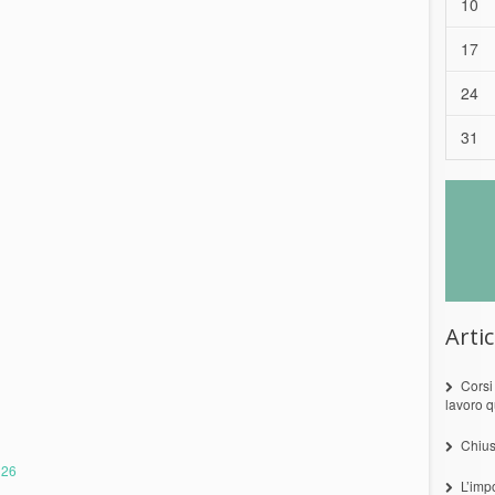
10
17
24
31
Artic
Corsi
lavoro q
Chius
 26
L’imp