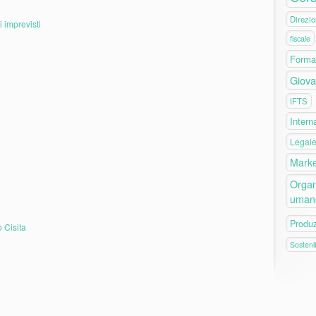
Direzio
 imprevisti
fiscale
Forma
Giova
IFTS
Intern
Legal
Marke
Organ
uman
Produ
o Cisita
Sostenib