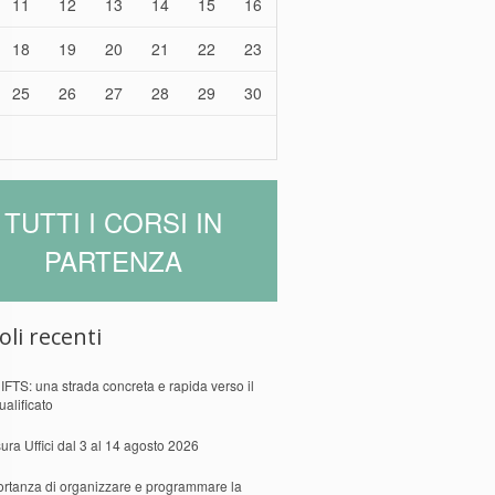
11
12
13
14
15
16
18
19
20
21
22
23
25
26
27
28
29
30
TUTTI I CORSI IN
PARTENZA
oli recenti
 IFTS: una strada concreta e rapida verso il
ualificato
ura Uffici dal 3 al 14 agosto 2026
ortanza di organizzare e programmare la