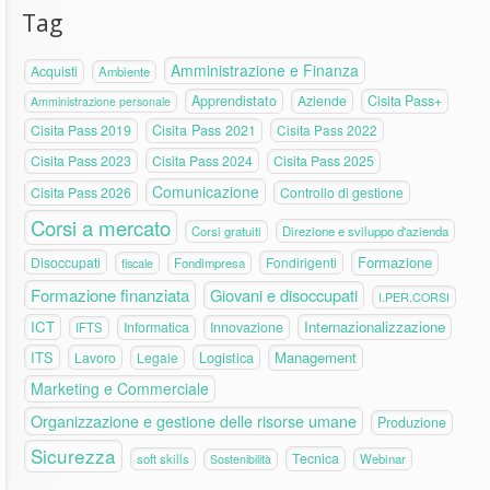
Tag
Amministrazione e Finanza
Acquisti
Ambiente
Apprendistato
Aziende
Cisita Pass+
Amministrazione personale
Cisita Pass 2019
Cisita Pass 2021
Cisita Pass 2022
Cisita Pass 2023
Cisita Pass 2024
Cisita Pass 2025
Comunicazione
Cisita Pass 2026
Controllo di gestione
Corsi a mercato
Corsi gratuiti
Direzione e sviluppo d'azienda
Formazione
Disoccupati
Fondirigenti
fiscale
Fondimpresa
Formazione finanziata
Giovani e disoccupati
I.PER.CORSI
ICT
Internazionalizzazione
Informatica
Innovazione
IFTS
ITS
Logistica
Management
Lavoro
Legale
Marketing e Commerciale
Organizzazione e gestione delle risorse umane
Produzione
Sicurezza
Tecnica
soft skills
Webinar
Sostenibilità