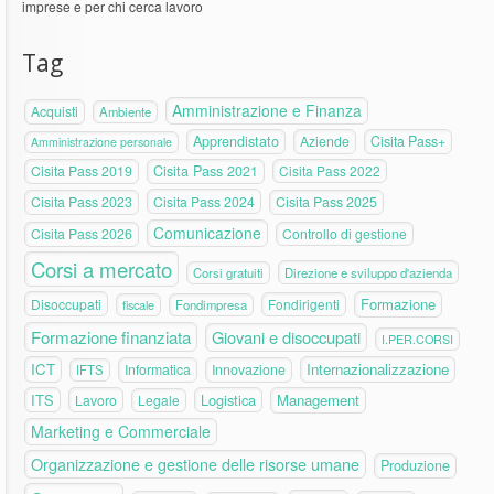
imprese e per chi cerca lavoro
Tag
Amministrazione e Finanza
Acquisti
Ambiente
Apprendistato
Aziende
Cisita Pass+
Amministrazione personale
Cisita Pass 2019
Cisita Pass 2021
Cisita Pass 2022
Cisita Pass 2023
Cisita Pass 2024
Cisita Pass 2025
Comunicazione
Cisita Pass 2026
Controllo di gestione
Corsi a mercato
Corsi gratuiti
Direzione e sviluppo d'azienda
Formazione
Disoccupati
Fondirigenti
fiscale
Fondimpresa
Formazione finanziata
Giovani e disoccupati
I.PER.CORSI
ICT
Internazionalizzazione
Informatica
Innovazione
IFTS
ITS
Logistica
Management
Lavoro
Legale
Marketing e Commerciale
Organizzazione e gestione delle risorse umane
Produzione