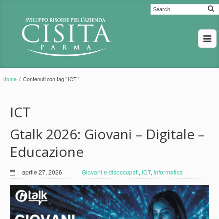
Home
/
Contenuti con tag ' ICT '
ICT
Gtalk 2026: Giovani – Digitale –
Educazione
aprile 27, 2026
Giovani e disoccupati
,
ICT
,
Informatica