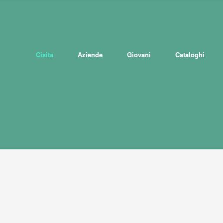
Cisita
Aziende
Giovani
Cataloghi
Corsi per aziende e occupati