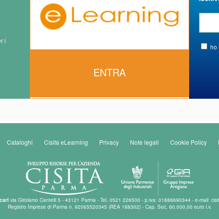
r i
ho 
ENTRA
Cataloghi
Cisita eLearning
Privacy
Note legali
Cookie Policy
carl
via Girolamo Cantelli 5 - 43121 Parma - Tel. 0521 226500 - p.iva: 01886690344 - e-mail: cisi
Registro Imprese di Parma n. 92065520345 (REA 188302) - Cap. Soc. 60.000,00 euro i.v.