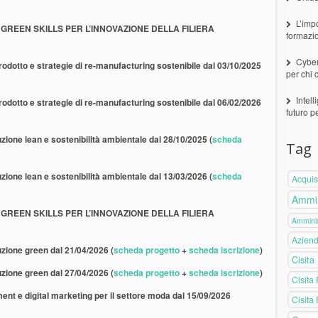
L’imp
TAL GREEN SKILLS PER L’INNOVAZIONE DELLA FILIERA
formazi
Cyber
prodotto e strategie di re-manufacturing sostenibile dal 03/10/2025
per chi 
Intell
prodotto e strategie di re-manufacturing sostenibile dal 06/02/2026
futuro p
zione lean e sostenibilità ambientale dal 28/10/2025 (
scheda
Tag
zione lean e sostenibilità ambientale dal 13/03/2026 (
scheda
Acquis
Ammin
TAL GREEN SKILLS PER L’INNOVAZIONE DELLA FILIERA
Amminis
Azien
uzione green dal 21/04/2026
(
scheda progetto
+
scheda iscrizione
)
Cisita
uzione green dal 27/04/2026
(
scheda progetto
+
scheda iscrizione
)
Cisita
t e digital marketing per il settore moda dal 15/09/2026
Cisita