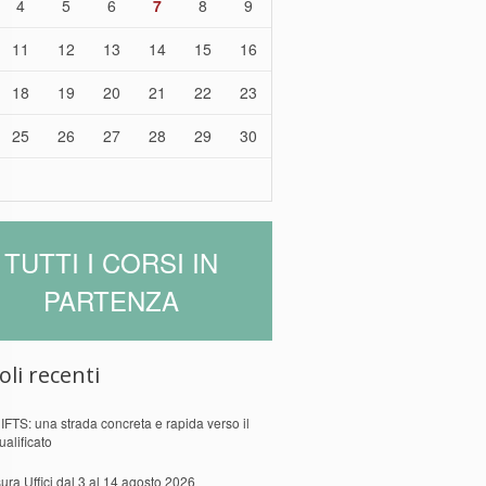
4
5
6
7
8
9
11
12
13
14
15
16
18
19
20
21
22
23
25
26
27
28
29
30
TUTTI I CORSI IN
PARTENZA
oli recenti
 IFTS: una strada concreta e rapida verso il
ualificato
ura Uffici dal 3 al 14 agosto 2026