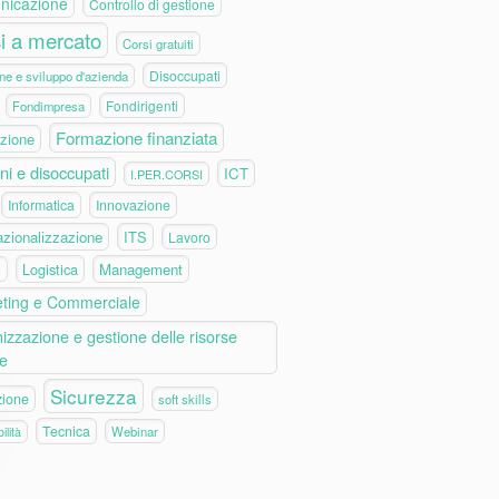
nicazione
Controllo di gestione
i a mercato
Corsi gratuiti
Disoccupati
ne e sviluppo d'azienda
Fondirigenti
Fondimpresa
Formazione finanziata
zione
ni e disoccupati
ICT
I.PER.CORSI
Informatica
Innovazione
azionalizzazione
ITS
Lavoro
Logistica
Management
e
ting e Commerciale
izzazione e gestione delle risorse
e
Sicurezza
zione
soft skills
Tecnica
Webinar
ilità