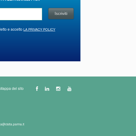
letto e accetto
LA PRIVACY POLICY
Mappa del sito
ta@cisita.parma.it