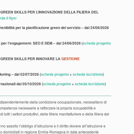
TAL GREEN SKILLS PER L’INNOVAZIONE DELLA FILIERA DEL
da il flyer
stenibilità per la pianificazione green del servizio – dal 24/06/2026
li per l’engagement: SEO E SEM – dal 24/06/2026 (
scheda progetto
ITAL GREEN SKILLS PER INNOVARE LA
GESTIONE
eting – dal 02/07/2026 (
scheda progetto
+
scheda iscrizione
)
nazionali dal 05/10/2026 (
scheda progetto
+
scheda iscrizione
)
, indipendentemente dalla condizione occupazionale, necessitano di
ompetenze necessarie a rafforzare la propria occupabilità e
 tutti i settori produttivi, delle filiere manifatturiere e della filiera del
no assolto l’obbligo d’istruzione e il diritto-dovere all’istruzione e
i o domiciliati in regione Emilia-Romagna in data antecedente