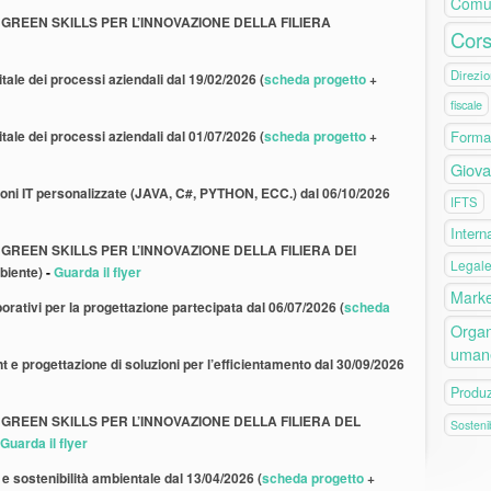
Comu
TAL GREEN SKILLS PER L’INNOVAZIONE DELLA FILIERA
Cors
Direzio
tale dei processi aziendali dal 19/02/2026 (
scheda progetto
+
fiscale
tale dei processi aziendali dal 01/07/2026 (
scheda progetto
+
Forma
Giova
zioni IT personalizzate (JAVA, C#, PYTHON, ECC.) dal 06/10/2026
IFTS
Intern
TAL GREEN SKILLS PER L’INNOVAZIONE DELLA FILIERA DEI
Legal
biente)
-
Guarda il flyer
Marke
orativi per la progettazione partecipata dal 06/07/2026 (
scheda
Organ
uman
e progettazione di soluzioni per l’efficientamento dal 30/09/2026
Produ
TAL GREEN SKILLS PER L’INNOVAZIONE DELLA FILIERA DEL
Sostenib
Guarda il flyer
 e sostenibilità ambientale dal 13/04/2026 (
scheda progetto
+