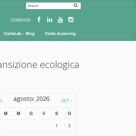
CisitaLab – Blog
Cisita eLearning
ansizione ecologica
agosto: 2026
G
SET »
M
M
G
V
S
D
1
2