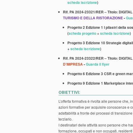
scheda iscrizione
)
Rif. PA 2024-23321/RER – Titolo: DIGI
TURISMO E DELLA RISTORAZIONE
-
Guar
Progetto 2 Edizione 1 I pilastri della so
(
scheda progetto
+
scheda iscrizione
)
Progetto 3 Edizione 10 Strategie digita
+
scheda iscrizione
)
Rif. PA 2024-23322/RER – Titolo: DIG
D’IMPRESA
-
Guarda il flyer
Progetto 6 Edizione 3 CSR e green mark
Progetto 9 Edizione 1 Marketplace inter
OBIETTIVI:
L’offerta formativa è rivolta alle persone che
azioni formative per acquisire conoscenze e c
adattabilità a fronte dei processi di transizione di
terziario.
I destinatari delle attività sono persone che han
formazione, occupati e non occupati, resident