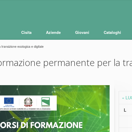
Cisita
Aziende
Giovani
Cataloghi
transizione ecologica e digitale
formazione permanente per la tr
« LU
L