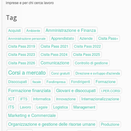
imprese e per chi cerca lavoro
Tag
Amministrazione e Finanza
Acquisti
Ambiente
Apprendistato
Aziende
Cisita Pass+
Amministrazione personale
Cisita Pass 2019
Cisita Pass 2021
Cisita Pass 2022
Cisita Pass 2023
Cisita Pass 2024
Cisita Pass 2025
Comunicazione
Cisita Pass 2026
Controllo di gestione
Corsi a mercato
Corsi gratuiti
Direzione e sviluppo d'azienda
Formazione
Disoccupati
Fondirigenti
fiscale
Fondimpresa
Formazione finanziata
Giovani e disoccupati
I.PER.CORSI
ICT
Internazionalizzazione
Informatica
Innovazione
IFTS
ITS
Logistica
Management
Lavoro
Legale
Marketing e Commerciale
Organizzazione e gestione delle risorse umane
Produzione