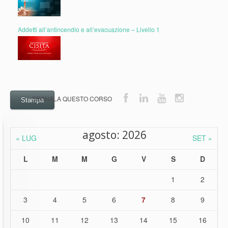
Addetti all’antincendio e all’evacuazione – Livello 1
Stampa
agosto: 2026
« LUG
SET »
L
M
M
G
V
S
D
1
2
3
4
5
6
7
8
9
10
11
12
13
14
15
16