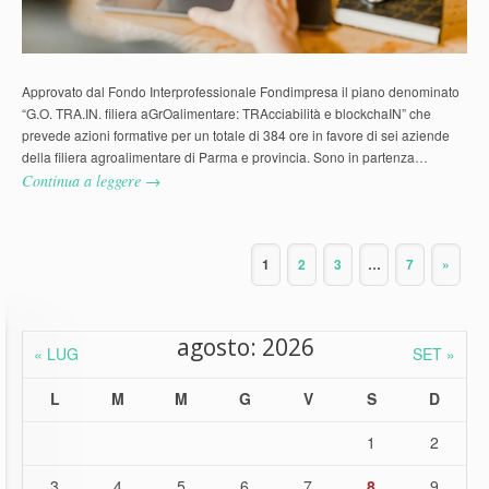
Approvato dal Fondo Interprofessionale Fondimpresa il piano denominato
“G.O. TRA.IN. filiera aGrOalimentare: TRAcciabilità e blockchaIN” che
prevede azioni formative per un totale di 384 ore in favore di sei aziende
della filiera agroalimentare di Parma e provincia. Sono in partenza…
Continua a leggere →
1
2
3
…
7
»
agosto: 2026
« LUG
SET »
L
M
M
G
V
S
D
1
2
3
4
5
6
7
8
9