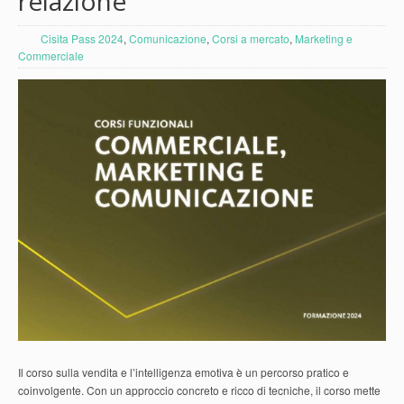
relazione
Cisita Pass 2024
,
Comunicazione
,
Corsi a mercato
,
Marketing e
Commerciale
Il corso sulla vendita e l’intelligenza emotiva è un percorso pratico e
coinvolgente. Con un approccio concreto e ricco di tecniche, il corso mette