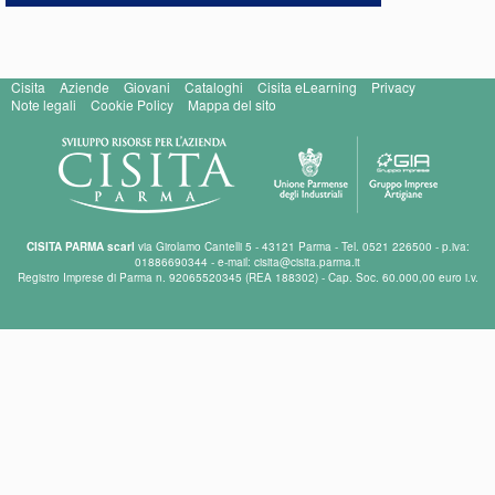
Cisita
Aziende
Giovani
Cataloghi
Cisita eLearning
Privacy
Note legali
Cookie Policy
Mappa del sito
CISITA PARMA scarl
via Girolamo Cantelli 5 - 43121 Parma - Tel. 0521 226500 - p.iva:
01886690344 - e-mail: cisita@cisita.parma.it
Registro Imprese di Parma n. 92065520345 (REA 188302) - Cap. Soc. 60.000,00 euro i.v.