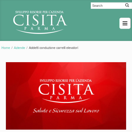
Home
/
Aziende
/
Addetti conduzione carrelli elevatori