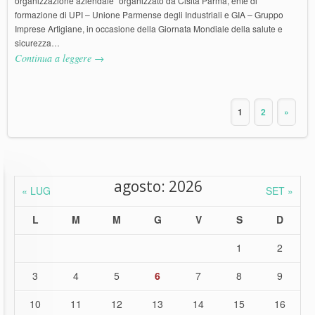
organizzazione aziendale” organizzato da Cisita Parma, ente di
formazione di UPI – Unione Parmense degli Industriali e GIA – Gruppo
Imprese Artigiane, in occasione della Giornata Mondiale della salute e
sicurezza…
Continua a leggere →
1
2
»
agosto: 2026
« LUG
SET »
L
M
M
G
V
S
D
1
2
3
4
5
6
7
8
9
10
11
12
13
14
15
16