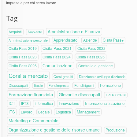
imprese e per chi cerca lavoro
Tag
Amministrazione e Finanza
Acquisti
Ambiente
Apprendistato
Aziende
Cisita Pass+
Amministrazione personale
Cisita Pass 2019
Cisita Pass 2021
Cisita Pass 2022
Cisita Pass 2023
Cisita Pass 2024
Cisita Pass 2025
Comunicazione
Cisita Pass 2026
Controllo di gestione
Corsi a mercato
Corsi gratuiti
Direzione e sviluppo d'azienda
Formazione
Disoccupati
Fondirigenti
fiscale
Fondimpresa
Formazione finanziata
Giovani e disoccupati
I.PER.CORSI
ICT
Internazionalizzazione
Informatica
Innovazione
IFTS
ITS
Logistica
Management
Lavoro
Legale
Marketing e Commerciale
Organizzazione e gestione delle risorse umane
Produzione