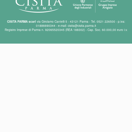
CISITA PARMA scarl
via Girolamo Cantelli 5 - 43121 Parma - Tel. 0521 226500 - p.iva:
01886690344 - e-mail: cisita@cisita.parma.it
Registro Imprese di Parma n. 92065520345 (REA 188302) - Cap. Soc. 60.000,00 euro i.v.