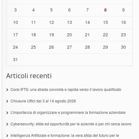
3
4
5
6
7
8
9
10
11
12
13
14
15
16
17
18
19
20
21
22
23
24
25
26
27
28
29
30
31
Articoli recenti
Corsi IFTS: una strada concreta e rapida verso il lavoro qualificato
Chiusura Uffici dal 3 al 14 agosto 2026
L’importanza di organizzare e programmare la formazione aziendale
Cybersecurity: sfida ed opportunità per le aziende e per chi cerca lavoro
Intelligenza Artificiale e formazione: la vera sfida del futuro per le