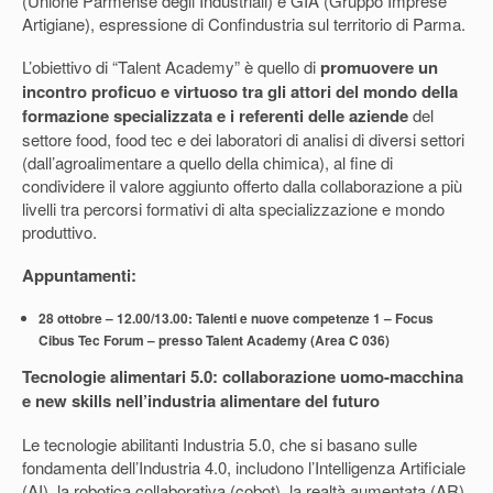
(Unione Parmense degli Industriali) e GIA (Gruppo Imprese
Artigiane), espressione di Confindustria sul territorio di Parma.
L’obiettivo di “Talent Academy” è quello di
promuovere un
incontro proficuo e virtuoso tra gli attori del mondo della
formazione specializzata e i referenti delle aziende
del
settore food, food tec e dei laboratori di analisi di diversi settori
(dall’agroalimentare a quello della chimica), al fine di
condividere il valore aggiunto offerto dalla collaborazione a più
livelli tra percorsi formativi di alta specializzazione e mondo
produttivo.
Appuntamenti:
28 ottobre – 12.00/13.00: Talenti e nuove competenze 1 – Focus
Cibus Tec Forum – presso Talent Academy (Area C 036)
Tecnologie alimentari 5.0: collaborazione uomo-macchina
e new skills nell’industria alimentare del futuro
Le tecnologie abilitanti Industria 5.0, che si basano sulle
fondamenta dell’Industria 4.0, includono l’Intelligenza Artificiale
(AI), la robotica collaborativa (cobot), la realtà aumentata (AR),