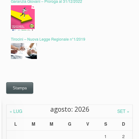
Garanzia Giovani – Proroga al 31/12/2022
Tirocini – Nuova Legge Regionale n°1/2019
Stampa
agosto: 2026
« LUG
SET »
L
M
M
G
V
S
D
1
2