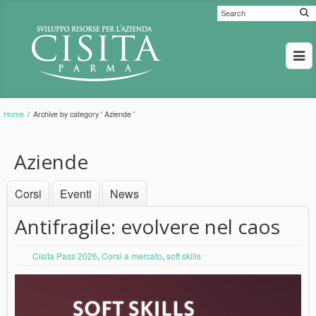
Home
/
Archive by category ' Aziende '
Aziende
Corsi
Eventi
News
Antifragile: evolvere nel caos
Cisita Pass 2026
,
Corsi a mercato
,
soft skills