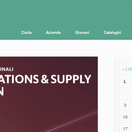
Cisita
Aziende
Giovani
Cataloghi
« LU
L
3
10
17