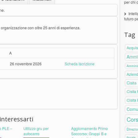
per chi 
ne.
Intell
futuro p
organizzazione con oltre 25 anni di esperienza.
Tag
Acquis
A
Ammin
26 novembre 2026
Scheda iscrizione
Amminis
Azien
Cisita
Cisita
Cisita
Comu
interessarti
Cors
o PLE –
Utilizzo gru per
Aggiornamento Primo
Direzio
autocarro
Soccorso: Gruppi B e
fiscale