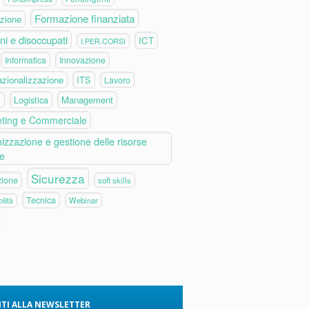
Formazione finanziata
zione
ni e disoccupati
ICT
I.PER.CORSI
Informatica
Innovazione
azionalizzazione
ITS
Lavoro
Logistica
Management
e
ting e Commerciale
izzazione e gestione delle risorse
e
Sicurezza
zione
soft skills
Tecnica
Webinar
ilità
VITI ALLA NEWSLETTER