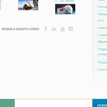
C – ed. ottobre
Forma
Giova
IFTS
Intern
Legal
Marke
Organ
uman
Produ
Sostenib
ISCRI