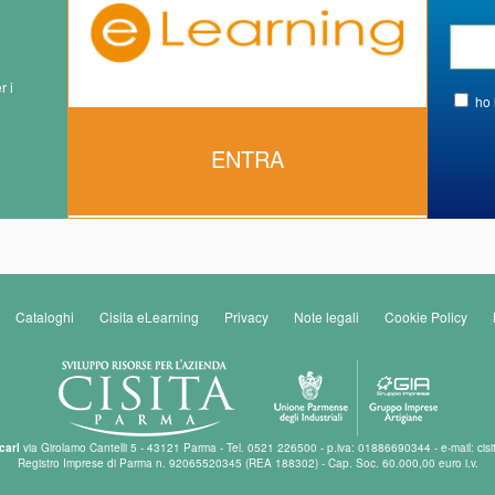
r i
ho 
ENTRA
Cataloghi
Cisita eLearning
Privacy
Note legali
Cookie Policy
carl
via Girolamo Cantelli 5 - 43121 Parma - Tel. 0521 226500 - p.iva: 01886690344 - e-mail: cisi
Registro Imprese di Parma n. 92065520345 (REA 188302) - Cap. Soc. 60.000,00 euro i.v.