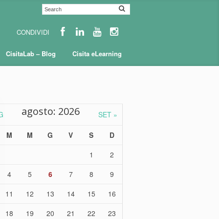
CisitaLab – Blog
Cisita eLearning
agosto: 2026
G
SET »
M
M
G
V
S
D
1
2
4
5
6
7
8
9
11
12
13
14
15
16
18
19
20
21
22
23