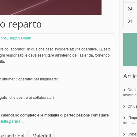
24
po reparto
31
ions
,
Supply Chain
e collaboratori, in qualche caso svolgere attività operative. Questo
ogni responsabile deve esercitare all’interno dell’azienda, fornendo
ità.
Artic
o strumenti operativi per migliorare:
Corsi
lavoro q
ativi che positivi ai collaboratori
Chius
 calendario completo e le modalità di partecipazione contattare
L’imp
isita.parma.it
formazi
Cyber
e Iscrizioni
Materiali