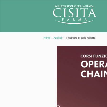
Home
/
Aziende
/
Il mestiere di capo reparto