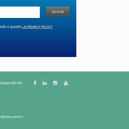
letto e accetto
LA PRIVACY POLICY
Mappa del sito
ta@cisita.parma.it