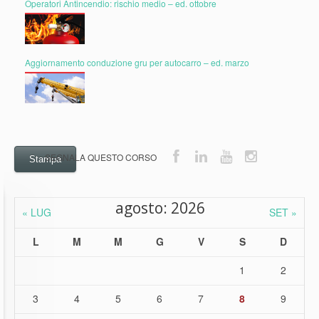
Operatori Antincendio: rischio medio – ed. ottobre
Aggiornamento conduzione gru per autocarro – ed. marzo
Stampa
agosto: 2026
« LUG
SET »
L
M
M
G
V
S
D
1
2
3
4
5
6
7
8
9