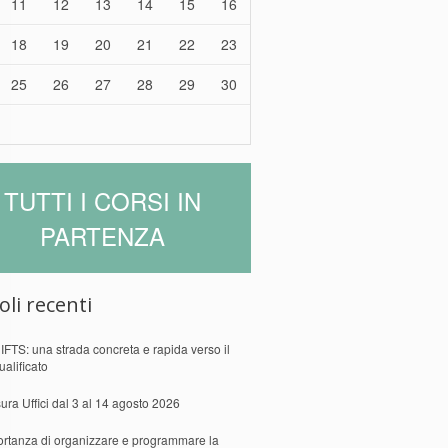
11
12
13
14
15
16
18
19
20
21
22
23
25
26
27
28
29
30
TUTTI I CORSI IN
PARTENZA
oli recenti
 IFTS: una strada concreta e rapida verso il
ualificato
ura Uffici dal 3 al 14 agosto 2026
ortanza di organizzare e programmare la