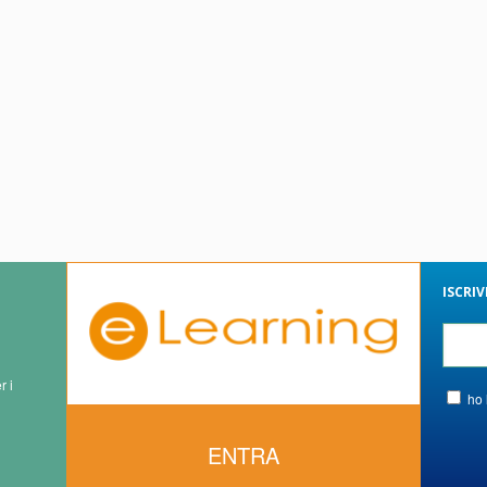
ISCRI
r i
ho 
ENTRA