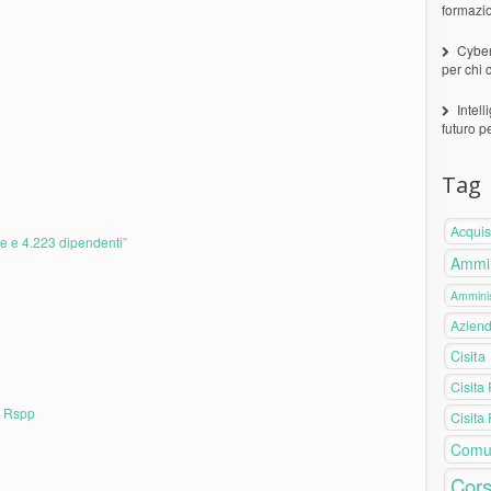
formazi
Cyber
per chi 
Intell
futuro p
Tag
Acquis
e e 4.223 dipendenti”
Ammin
Amminis
Azien
Cisita
Cisita
r Rspp
Cisita
Comu
Cors