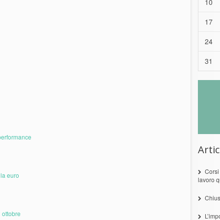
10
17
24
31
a performance
Artic
Corsi
ila euro
lavoro q
Chius
 ottobre
L’imp