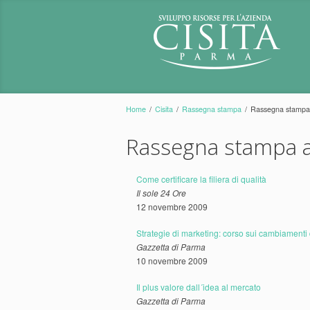
Home
/
Cisita
/
Rassegna stampa
/
Rassegna stampa
Rassegna stampa a
Come certificare la filiera di qualità
Il sole 24 Ore
12 novembre 2009
Strategie di marketing: corso sui cambiament
Gazzetta di Parma
10 novembre 2009
Il plus valore dall´idea al mercato
Gazzetta di Parma