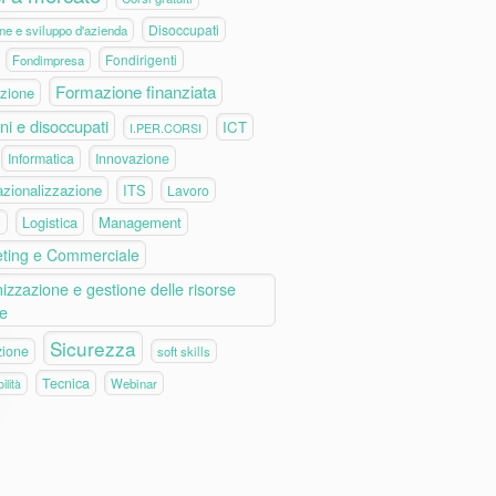
Disoccupati
ne e sviluppo d'azienda
Fondirigenti
Fondimpresa
Formazione finanziata
zione
ni e disoccupati
ICT
I.PER.CORSI
Informatica
Innovazione
azionalizzazione
ITS
Lavoro
Logistica
Management
e
ting e Commerciale
izzazione e gestione delle risorse
e
Sicurezza
zione
soft skills
Tecnica
Webinar
ilità