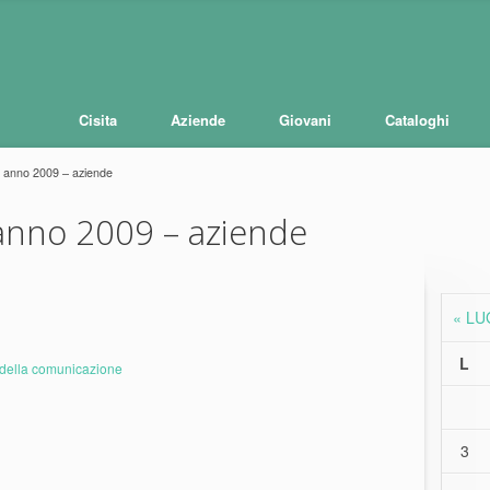
Cisita
Aziende
Giovani
Cataloghi
 anno 2009 – aziende
nno 2009 – aziende
« LU
L
i della comunicazione
3