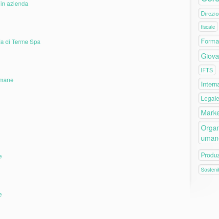
 in azienda
Direzio
fiscale
Forma
fia di Terme Spa
Giova
IFTS
 umane
Intern
Legal
Marke
Organ
uman
Produ
e
Sostenib
e