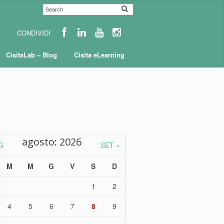
CisitaLab – Blog
Cisita eLearning
agosto: 2026
G
SET »
M
M
G
V
S
D
1
2
4
5
6
7
8
9