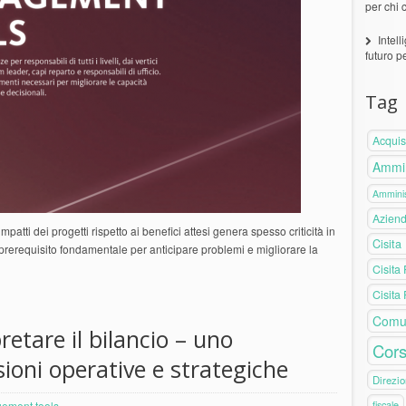
per chi 
Intell
futuro p
Tag
Acquis
Ammin
Amminis
Azien
mpatti dei progetti rispetto ai benefici attesi genera spesso criticità in
Cisita
un prerequisito fondamentale per anticipare problemi e migliorare la
Cisita
Cisita
Comu
retare il bilancio – uno
Cors
ioni operative e strategiche
Direzio
fiscale
ement tools