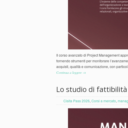
Il corso avanzato di Project Management appr
fornendo strumenti per monitorare l’avanzamento 
acquisti, qualità e comunicazione, con partico
Continua a leggere →
Lo studio di fattibilit
Cisita Pass 2026
,
Corsi a mercato
,
manag