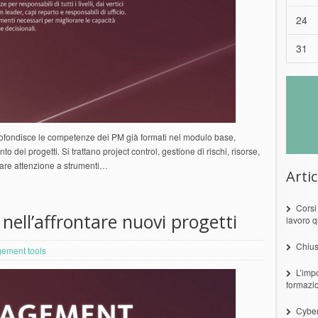
24
31
ofondisce le competenze dei PM già formati nel modulo base,
dei progetti. Si trattano project control, gestione di rischi, risorse,
lare attenzione a strumenti…
Artic
Corsi
à nell’affrontare nuovi progetti
lavoro q
Chius
ement tools
L’imp
formazi
Cyber