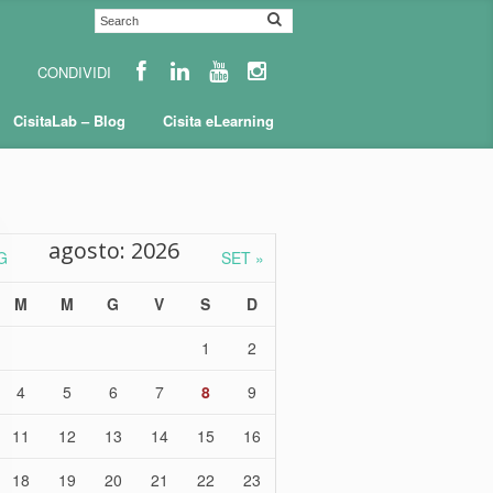
CisitaLab – Blog
Cisita eLearning
agosto: 2026
G
SET »
M
M
G
V
S
D
1
2
4
5
6
7
8
9
11
12
13
14
15
16
18
19
20
21
22
23