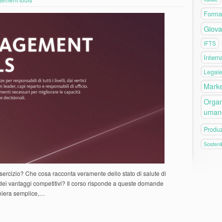
Forma
Giova
IFTS
Intern
Legal
Marke
Organ
uman
Produ
Sostenib
esercizio? Che cosa racconta veramente dello stato di salute di
e dei vantaggi competitivi? Il corso risponde a queste domande
maniera semplice,…