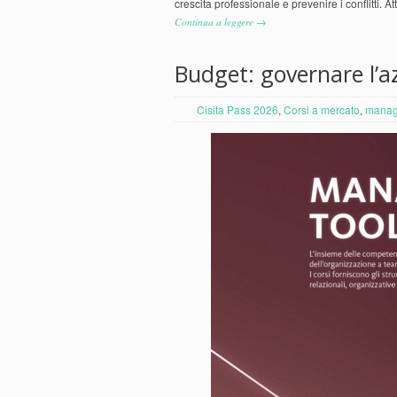
crescita professionale e prevenire i conflitti. 
Continua a leggere →
Budget: governare l’a
Cisita Pass 2026
,
Corsi a mercato
,
manag