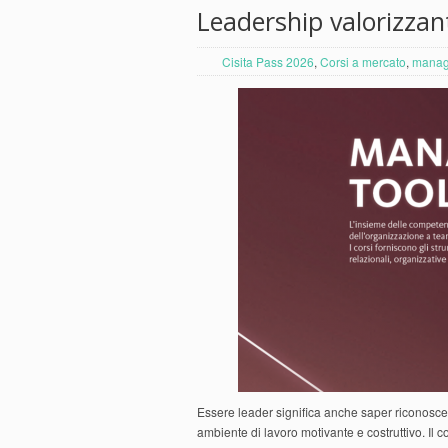
Leadership valorizzan
Cisita Pass 2026
,
Corsi a mercato
,
manag
Essere leader significa anche saper riconoscer
ambiente di lavoro motivante e costruttivo. Il c