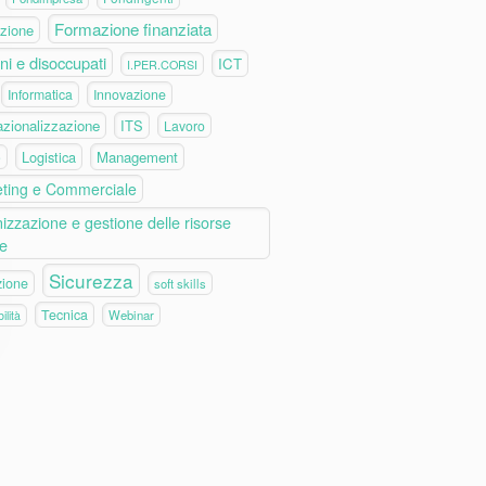
Formazione finanziata
zione
ni e disoccupati
ICT
I.PER.CORSI
Informatica
Innovazione
azionalizzazione
ITS
Lavoro
Logistica
Management
e
ting e Commerciale
izzazione e gestione delle risorse
e
Sicurezza
zione
soft skills
Tecnica
Webinar
ilità