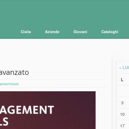
Cisita
Aziende
Giovani
Cataloghi
« LU
avanzato
L
ement tools
3
10
17