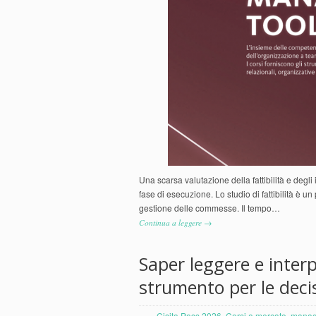
Una scarsa valutazione della fattibilità e degli i
fase di esecuzione. Lo studio di fattibilità è 
gestione delle commesse. Il tempo…
Continua a leggere →
Saper leggere e interp
strumento per le decis
Cisita Pass 2026
,
Corsi a mercato
,
manag