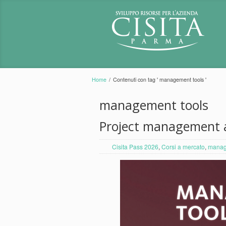
Home
/
Contenuti con tag ' management tools '
management tools
Project management 
Cisita Pass 2026
,
Corsi a mercato
,
manag