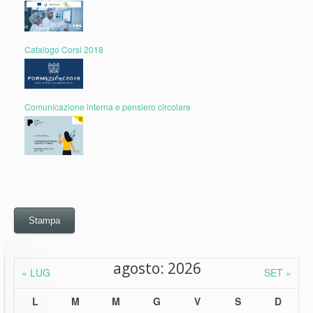
Catalogo Corsi 2018
Comunicazione interna e pensiero circolare
Stampa
agosto: 2026
« LUG
SET »
L
M
M
G
V
S
D