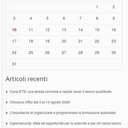
1
2
3
4
5
6
7
8
9
10
11
12
13
14
15
16
17
18
19
20
21
22
23
24
25
26
27
28
29
30
31
Articoli recenti
Corsi IFTS: una strada concreta e rapida verso il lavoro qualificato
Chiusura Uffici dal 3 al 14 agosto 2026
L’importanza di organizzare e programmare la formazione aziendale
Cybersecurity: sfida ed opportunità per le aziende e per chi cerca lavoro