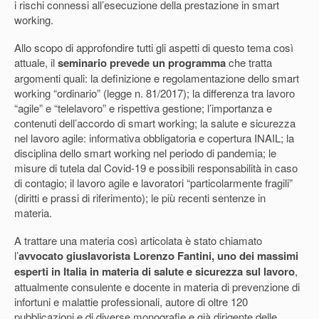
i rischi connessi all’esecuzione della prestazione in smart
working.
Allo scopo di approfondire tutti gli aspetti di questo tema così
attuale, il
seminario prevede un programma
che tratta
argomenti quali: la definizione e regolamentazione dello smart
working “ordinario” (legge n. 81/2017); la differenza tra lavoro
“agile” e “telelavoro” e rispettiva gestione; l’importanza e
contenuti dell’accordo di smart working; la salute e sicurezza
nel lavoro agile: informativa obbligatoria e copertura INAIL; la
disciplina dello smart working nel periodo di pandemia; le
misure di tutela dal Covid-19 e possibili responsabilità in caso
di contagio; il lavoro agile e lavoratori “particolarmente fragili”
(diritti e prassi di riferimento); le più recenti sentenze in
materia.
A trattare una materia così articolata è stato chiamato
l’
avvocato giuslavorista Lorenzo Fantini, uno dei massimi
esperti in Italia in materia di salute e sicurezza sul lavoro
,
attualmente consulente e docente in materia di prevenzione di
infortuni e malattie professionali, autore di oltre 120
pubblicazioni e di diverse monografie e già dirigente delle