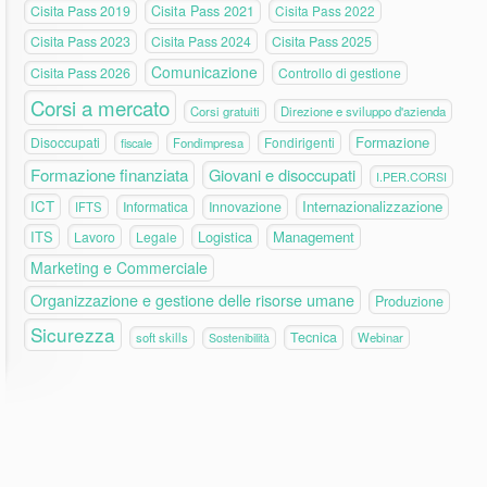
Cisita Pass 2019
Cisita Pass 2021
Cisita Pass 2022
Cisita Pass 2023
Cisita Pass 2024
Cisita Pass 2025
Comunicazione
Cisita Pass 2026
Controllo di gestione
Corsi a mercato
Corsi gratuiti
Direzione e sviluppo d'azienda
Formazione
Disoccupati
Fondirigenti
fiscale
Fondimpresa
Formazione finanziata
Giovani e disoccupati
I.PER.CORSI
ICT
Internazionalizzazione
Informatica
Innovazione
IFTS
ITS
Logistica
Management
Lavoro
Legale
Marketing e Commerciale
Organizzazione e gestione delle risorse umane
Produzione
Sicurezza
Tecnica
soft skills
Webinar
Sostenibilità