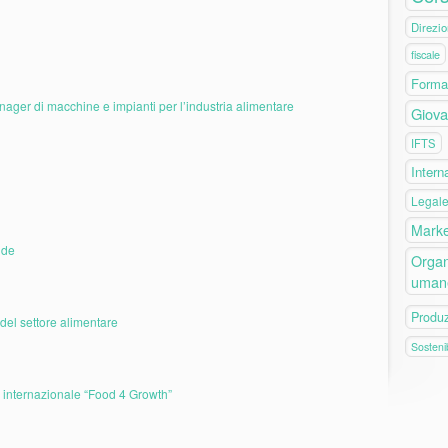
Direzio
fiscale
Forma
ager di macchine e impianti per l’industria alimentare
Giova
IFTS
Intern
Legal
Marke
nde
Organ
uman
Produ
del settore alimentare
Sostenib
o internazionale “Food 4 Growth”