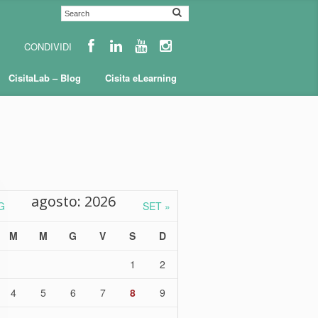
CisitaLab – Blog
Cisita eLearning
agosto: 2026
G
SET »
M
M
G
V
S
D
1
2
4
5
6
7
8
9