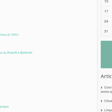
10
17
24
31
azione al 100%
o su Rodolfi e Bertinelli
Artic
Corsi
lavoro q
Chius
mentare
L’imp