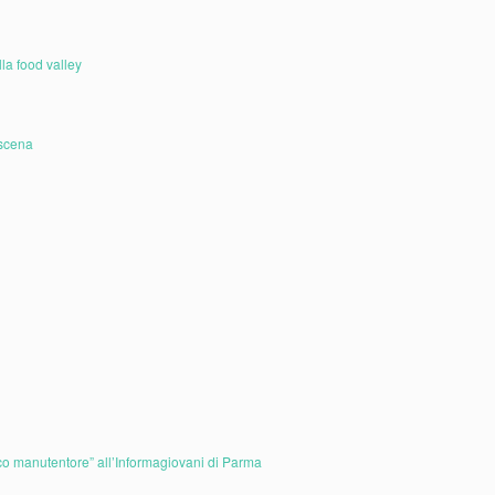
la food valley
 scena
i
nico manutentore” all’Informagiovani di Parma