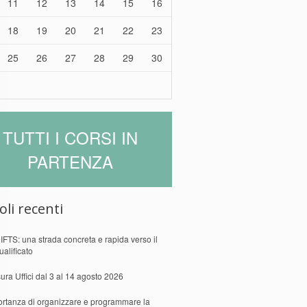
11
12
13
14
15
16
18
19
20
21
22
23
25
26
27
28
29
30
TUTTI I CORSI IN
PARTENZA
oli recenti
 IFTS: una strada concreta e rapida verso il
ualificato
ura Uffici dal 3 al 14 agosto 2026
ortanza di organizzare e programmare la