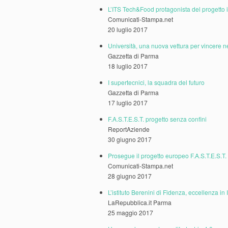
L’ITS Tech&Food protagonista del progetto 
Comunicati-Stampa.net
20 luglio 2017
Università, una nuova vettura per vincere 
Gazzetta di Parma
18 luglio 2017
I supertecnici, la squadra del futuro
Gazzetta di Parma
17 luglio 2017
F.A.S.T.E.S.T. progetto senza confini
ReportAziende
30 giugno 2017
Prosegue il progetto europeo F.A.S.T.E.S.T.
Comunicati-Stampa.net
28 giugno 2017
L’istituto Berenini di Fidenza, eccellenza in 
LaRepubblica.it Parma
25 maggio 2017