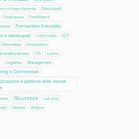
Disoccupati
ne e sviluppo d'azienda
Fondirigenti
Fondimpresa
Formazione finanziata
zione
ni e disoccupati
ICT
I.PER.CORSI
Informatica
Innovazione
azionalizzazione
ITS
Lavoro
Logistica
Management
e
ting e Commerciale
izzazione e gestione delle risorse
e
Sicurezza
zione
soft skills
Tecnica
Webinar
ilità