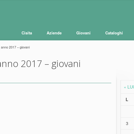
Cisita
Aziende
Giovani
Cataloghi
anno 2017 – giovani
nno 2017 – giovani
« LU
L
3