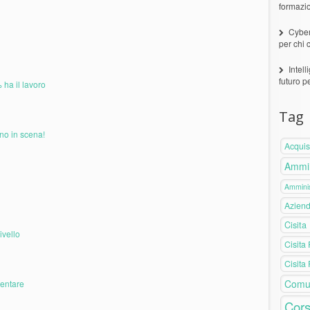
formazi
Cyber
per chi 
Intell
futuro p
 ha il lavoro
Tag
no in scena!
Acquis
Ammin
Amminis
Azien
Cisita
ivello
Cisita
Cisita
Comu
mentare
Cors