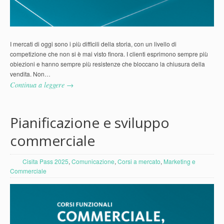
I mercati di oggi sono i più difficili della storia, con un livello di
competizione che non si è mai visto finora. I clienti esprimono sempre più
obiezioni e hanno sempre più resistenze che bloccano la chiusura della
vendita. Non…
Continua a leggere →
Pianificazione e sviluppo
commerciale
Cisita Pass 2025
,
Comunicazione
,
Corsi a mercato
,
Marketing e
Commerciale