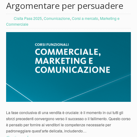
Argomentare per persuadere
Cisita Pass 2025
,
Comunicazione
,
Corsi a mercato
,
Marketing e
Commerciale
La fase conclusiva di una vendita è cruciale: è il momento in cui tutti gli
sforzi precedenti convergono verso il successo o il fallimento. Questo corso
è pensato per fornire ai venditori le competenze necessarie per
padroneggiare quest’arte delicata, includendo…