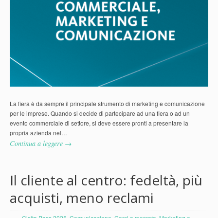
La fiera è da sempre il principale strumento di marketing e comunicazione
per le imprese. Quando si decide di partecipare ad una fiera o ad un
evento commerciale di settore, si deve essere pronti a presentare la
propria azienda nel…
Continua a leggere →
Il cliente al centro: fedeltà, più
acquisti, meno reclami
Cisita Pass 2025
,
Comunicazione
,
Corsi a mercato
,
Marketing e