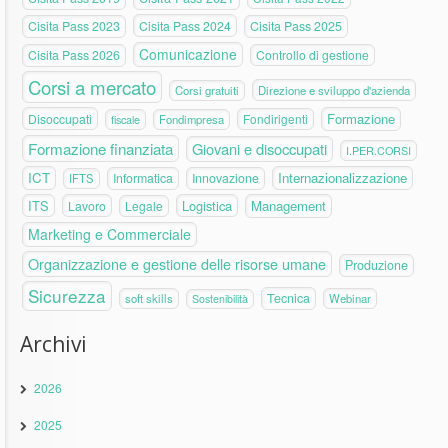
Cisita Pass 2023
Cisita Pass 2024
Cisita Pass 2025
Comunicazione
Cisita Pass 2026
Controllo di gestione
Corsi a mercato
Corsi gratuiti
Direzione e sviluppo d'azienda
Formazione
Disoccupati
Fondirigenti
fiscale
Fondimpresa
Formazione finanziata
Giovani e disoccupati
I.PER.CORSI
ICT
Internazionalizzazione
Informatica
Innovazione
IFTS
ITS
Logistica
Management
Lavoro
Legale
Marketing e Commerciale
Organizzazione e gestione delle risorse umane
Produzione
Sicurezza
Tecnica
soft skills
Webinar
Sostenibilità
Archivi
2026
2025