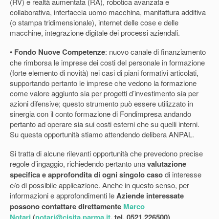
(RV) e realtà aumentata (RA), robotica avanzata e
collaborativa, interfaccia uomo macchina, manifattura additiva
(o stampa tridimensionale), internet delle cose e delle
macchine, integrazione digitale dei processi aziendali.
•
Fondo Nuove Competenze
: nuovo canale di finanziamento
che rimborsa le imprese dei costi del personale in formazione
(forte elemento di novità) nei casi di piani formativi articolati,
supportando pertanto le imprese che vedono la formazione
come valore aggiunto sia per progetti d’investimento sia per
azioni difensive; questo strumento può essere utilizzato in
sinergia con il conto formazione di Fondimpresa andando
pertanto ad operare sia sui costi esterni che su quelli interni.
Su questa opportunità stiamo attendendo delibera ANPAL.
Si tratta di alcune rilevanti opportunità che prevedono precise
regole d’ingaggio, richiedendo pertanto una
valutazione
specifica e approfondita di ogni singolo caso
di interesse
e/o di possibile applicazione. Anche in questo senso, per
informazioni e approfondimenti le
Aziende interessate
possono contattare direttamente
Marco
Notari
(
notari@cisita.parma.it
, tel. 0521.226500)
.