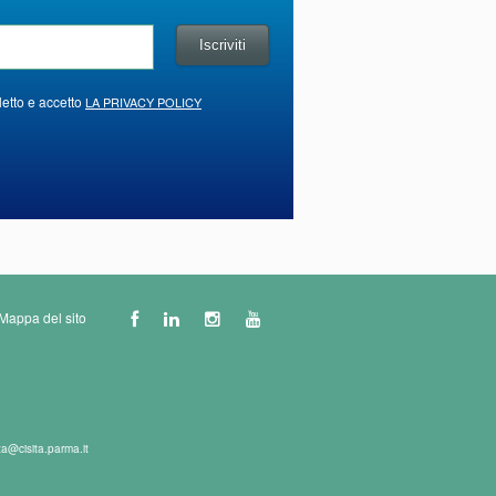
letto e accetto
LA PRIVACY POLICY
Mappa del sito
ta@cisita.parma.it