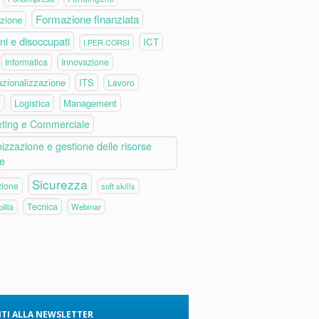
Formazione finanziata
zione
ni e disoccupati
ICT
I.PER.CORSI
Informatica
Innovazione
azionalizzazione
ITS
Lavoro
Logistica
Management
e
ting e Commerciale
izzazione e gestione delle risorse
e
Sicurezza
zione
soft skills
Tecnica
Webinar
ilità
VITI ALLA NEWSLETTER