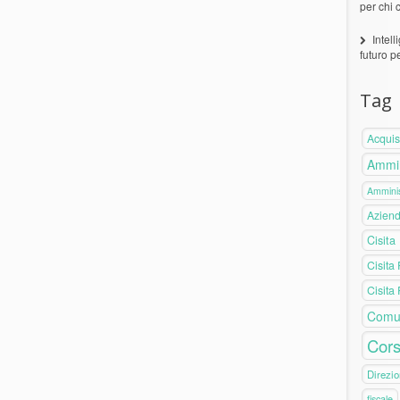
per chi 
Intell
futuro p
Tag
Acquis
Ammin
Amminis
Azien
Cisita
Cisita
Cisita
Comu
Cors
Direzio
fiscale