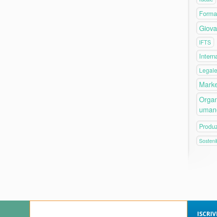
Forma
Giova
IFTS
Intern
Legal
Marke
Organ
uman
Produ
Sostenib
ISCRI