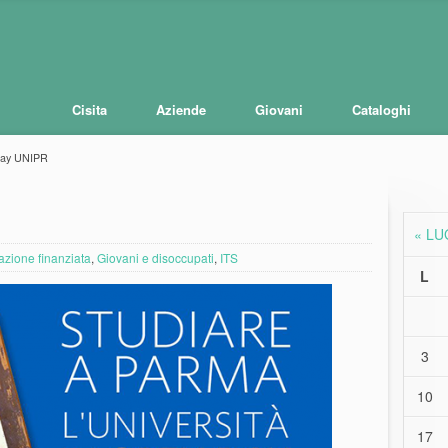
Cisita
Aziende
Giovani
Cataloghi
ay UNIPR
« LU
zione finanziata
,
Giovani e disoccupati
,
ITS
L
3
10
17