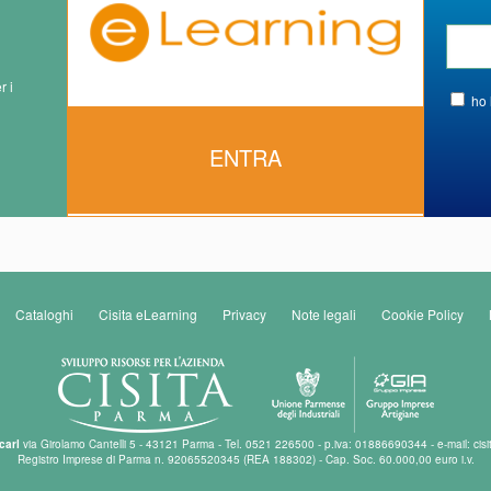
r i
ho 
ENTRA
Cataloghi
Cisita eLearning
Privacy
Note legali
Cookie Policy
carl
via Girolamo Cantelli 5 - 43121 Parma - Tel. 0521 226500 - p.iva: 01886690344 - e-mail: cisi
Registro Imprese di Parma n. 92065520345 (REA 188302) - Cap. Soc. 60.000,00 euro i.v.