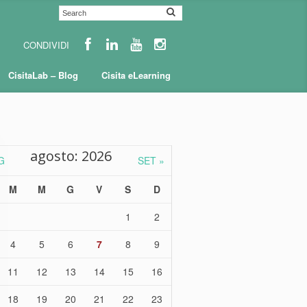
CisitaLab – Blog
Cisita eLearning
agosto: 2026
G
SET »
M
M
G
V
S
D
1
2
4
5
6
7
8
9
11
12
13
14
15
16
18
19
20
21
22
23