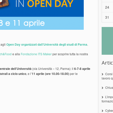
24
31
 agli
Open Day organizzati dall’Università degli studi di Parma
.
ech&Food
e alla
Fondazione ITS Maker
per scoprire tutta la nostra
Artic
entrale dell’Università
(via Università – 12, Parma): il
6-7-8 aprile
strali a ciclo unico
, e l’
11 aprile (ore 10.00-18.00)
per le
Corsi
lavoro q
Chius
L’imp
formazi
Cyber