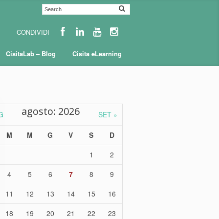
CisitaLab – Blog
Cisita eLearning
agosto: 2026
G
SET »
M
M
G
V
S
D
1
2
4
5
6
7
8
9
11
12
13
14
15
16
18
19
20
21
22
23