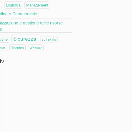
Logistica
Management
e
ting e Commerciale
izzazione e gestione delle risorse
e
Sicurezza
zione
soft skills
Tecnica
Webinar
ilità
ivi