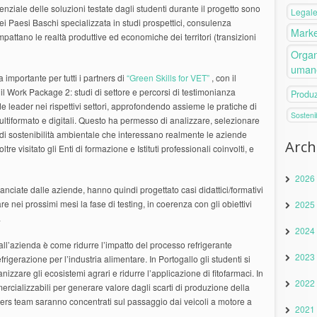
ziale delle soluzioni testate dagli studenti durante il progetto sono
Legal
ei Paesi Baschi specializzata in studi prospettici, consulenza
Marke
pattano le realtà produttive ed economiche dei territori (transizioni
Organ
uman
importante per tutti i partners di
“Green Skills for VET”
, con il
l Work Package 2: studi di settore e percorsi di testimonianza
Produ
de leader nei rispettivi settori, approfondendo assieme le pratiche di
Sostenib
ultiformato e digitali. Questo ha permesso di analizzare, selezionare
i di sostenibilità ambientale che interessano realmente le aziende
Arch
re visitato gli Enti di formazione e Istituti professionali coinvolti, e
2026
ide lanciate dalle aziende, hanno quindi progettato casi didattici/formativi
re nei prossimi mesi la fase di testing, in coerenza con gli obiettivi
2025
.
2024
e dall’azienda è come ridurre l’impatto del processo refrigerante
2023
frigerazione per l’industria alimentare. In Portogallo gli studenti si
izzare gli ecosistemi agrari e ridurre l’applicazione di fitofarmaci. In
2022
cializzabili per generare valore dagli scarti di produzione della
arners team saranno concentrati sul passaggio dai veicoli a motore a
2021