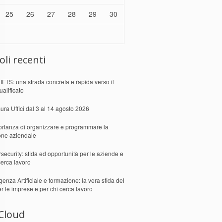
25
26
27
28
29
30
oli recenti
 IFTS: una strada concreta e rapida verso il
ualificato
ura Uffici dal 3 al 14 agosto 2026
ortanza di organizzare e programmare la
one aziendale
security: sfida ed opportunità per le aziende e
cerca lavoro
igenza Artificiale e formazione: la vera sfida del
er le imprese e per chi cerca lavoro
Cloud