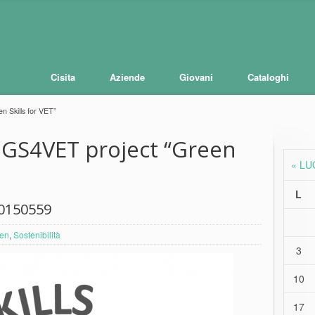
Cisita
Aziende
Giovani
Cataloghi
 Skills for VET”
GS4VET project “Green
« LU
L
0150559
een
,
Sostenibilità
3
10
17