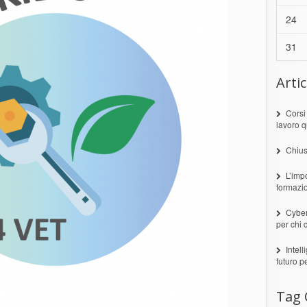
24
31
Artic
Corsi
lavoro q
Chius
L’imp
formazi
Cyber
per chi 
Intell
futuro p
Tag 