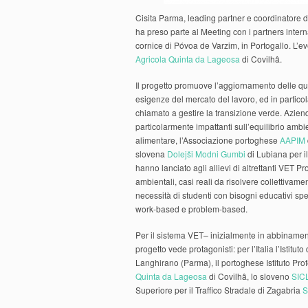
Cisita Parma, leading partner e coordinatore d
ha preso parte al Meeting con i partners inter
cornice di Póvoa de Varzim, in Portogallo. L’eve
Agricola Quinta da Lageosa
di Covilhâ.
Il progetto promuove l’aggiornamento delle qu
esigenze del mercato del lavoro, ed in particol
chiamato a gestire la transizione verde. Azien
particolarmente impattanti sull’equilibrio amb
alimentare, l’Associazione portoghese
AAPIM
slovena
Dolejši Modni Gumbi
di Lubiana per i
hanno lanciato agli allievi di altrettanti VET Pr
ambientali, casi reali da risolvere collettivam
necessità di studenti con bisogni educativi s
work-based e problem-based.
Per il sistema VET– inizialmente in abbinamen
progetto vede protagonisti: per l’Italia l’Istitu
Langhirano (Parma), il portoghese Istituto Prof
Quinta da Lageosa
di Covilhâ, lo sloveno
SICL
Superiore per il Traffico Stradale di Zagabria