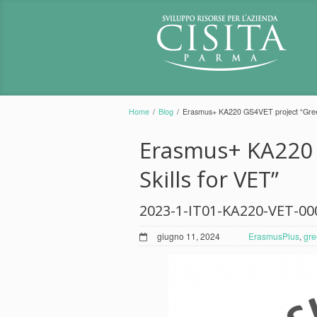
Home
/
Blog
/
Erasmus+ KA220 GS4VET project “Green
Erasmus+ KA220 
Skills for VET”
2023-1-IT01-KA220-VET-00
giugno 11, 2024
ErasmusPlus
,
gr