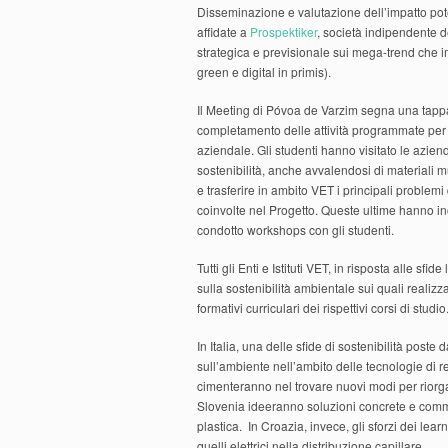
Disseminazione e valutazione dell’impatto poten
affidate a
Prospektiker
, società indipendente d
strategica e previsionale sui mega-trend che im
green e digital in primis).
Il Meeting di Póvoa de Varzim segna una tappa 
completamento delle attività programmate per i
aziendale. Gli studenti hanno visitato le azien
sostenibilità, anche avvalendosi di materiali m
e trasferire in ambito VET i principali problem
coinvolte nel Progetto. Queste ultime hanno inolt
condotto workshops con gli studenti.
Tutti gli Enti e Istituti VET, in risposta alle sf
sulla sostenibilità ambientale sui quali realizza
formativi curriculari dei rispettivi corsi di studio
In Italia, una delle sfide di sostenibilità post
sull’ambiente nell’ambito delle tecnologie di re
cimenteranno nel trovare nuovi modi per riorgan
Slovenia ideeranno soluzioni concrete e commer
plastica. In Croazia, invece, gli sforzi dei le
quelli elettrici nella distribuzione capillare.