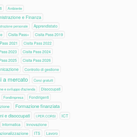
ti
Ambiente
istrazione e Finanza
Apprendistato
trazione personale
de
Cisita Pass+
Cisita Pass 2019
 Pass 2021
Cisita Pass 2022
 Pass 2023
Cisita Pass 2024
 Pass 2025
Cisita Pass 2026
nicazione
Controllo di gestione
i a mercato
Corsi gratuiti
Disoccupati
ne e sviluppo d'azienda
Fondirigenti
Fondimpresa
Formazione finanziata
zione
ni e disoccupati
ICT
I.PER.CORSI
Informatica
Innovazione
azionalizzazione
ITS
Lavoro