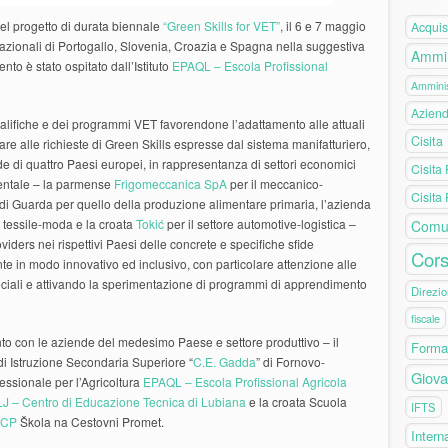
el progetto di durata biennale
“Green Skills for VET”
, il 6 e 7 maggio
Acquis
nazionali di Portogallo, Slovenia, Croazia e Spagna nella suggestiva
Ammin
nto è stato ospitato dall’Istituto
EPAQL – Escola Profissional
Amminis
Azien
alifiche e dei programmi VET favorendone l’adattamento alle attuali
Cisita
are alle richieste di Green Skills espresse dal sistema manifatturiero,
de di quattro Paesi europei, in rappresentanza di settori economici
Cisita
ientale – la parmense
Frigomeccanica SpA
per il meccanico-
Cisita
di Guarda per quello della produzione alimentare primaria, l’azienda
l tessile-moda e la croata
Tokić
per il settore automotive-logistica –
Comu
oviders nei rispettivi Paesi delle concrete e specifiche sfide
Cors
ente in modo innovativo ed inclusivo, con particolare attenzione alle
peciali e attivando la sperimentazione di programmi di apprendimento
Direzio
fiscale
to con le aziende del medesimo Paese e settore produttivo – il
Forma
to di Istruzione Secondaria Superiore “
C.E. Gadda
” di Fornovo-
Giova
essionale per l’Agricoltura
EPAQL – Escola Profissional Agricola
J – Centro di Educazione Tecnica di Lubiana
e la croata Scuola
IFTS
SCP
Škola na Cestovni Promet.
Intern