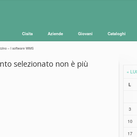
Cisita
Aziende
Giovani
Cataloghi
azzino – I software WMS
ento selezionato non è più
« LU
L
3
10
17