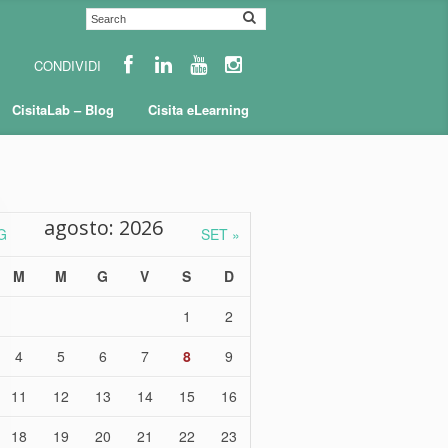
CisitaLab – Blog
Cisita eLearning
agosto: 2026
G
SET »
M
M
G
V
S
D
1
2
4
5
6
7
8
9
11
12
13
14
15
16
18
19
20
21
22
23