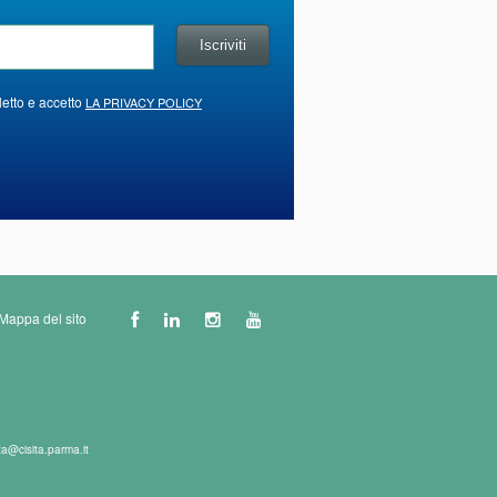
letto e accetto
LA PRIVACY POLICY
Mappa del sito
ta@cisita.parma.it