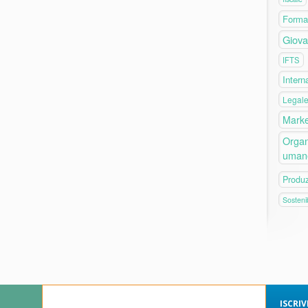
Forma
Giova
IFTS
Intern
Legal
Marke
Organ
uman
Produ
Sostenib
ISCRI