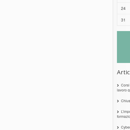
24
31
Artic
Corsi
lavoro q
Chius
L’imp
formazi
Cyber