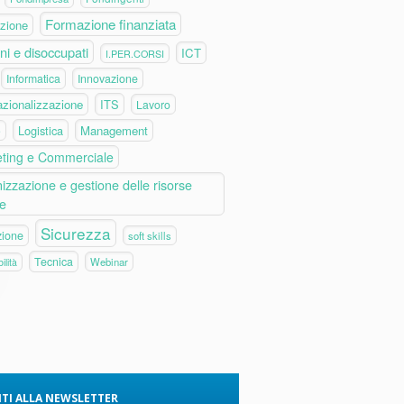
Formazione finanziata
zione
ni e disoccupati
ICT
I.PER.CORSI
Informatica
Innovazione
azionalizzazione
ITS
Lavoro
Logistica
Management
e
ting e Commerciale
izzazione e gestione delle risorse
e
Sicurezza
zione
soft skills
Tecnica
Webinar
ilità
VITI ALLA NEWSLETTER