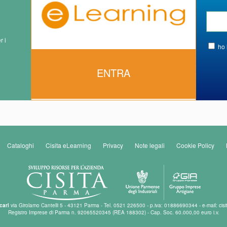
r i
ho 
ENTRA
Cataloghi
Cisita eLearning
Privacy
Note legali
Cookie Policy
carl
via Girolamo Cantelli 5 - 43121 Parma - Tel. 0521 226500 - p.iva: 01886690344 - e-mail: cisi
Registro Imprese di Parma n. 92065520345 (REA 188302) - Cap. Soc. 60.000,00 euro i.v.