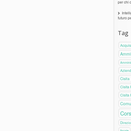
per chi 
Intell
futuro p
Tag
Acquis
Ammin
Amminis
Azien
Cisita
Cisita
Cisita
Comu
Cors
Direzio
fiscale