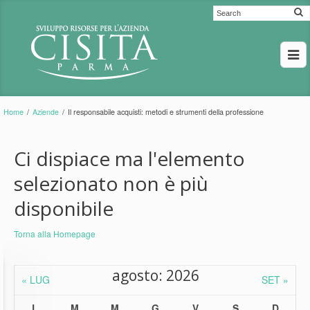
Home
/
Aziende
/
Il responsabile acquisti: metodi e strumenti della professione
Ci dispiace ma l'elemento
selezionato non è più
disponibile
Torna alla Homepage
agosto: 2026
« LUG
SET »
L
M
M
G
V
S
D