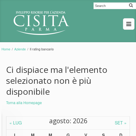
Home
/
Aziende
/
Il rating bancario
Ci dispiace ma l'elemento
selezionato non è più
disponibile
Torna alla Homepage
agosto: 2026
« LUG
SET »
L
M
M
G
V
S
D