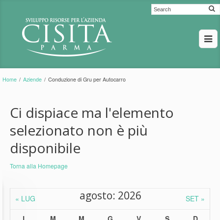
Home
/
Aziende
/
Conduzione di Gru per Autocarro
Ci dispiace ma l'elemento
selezionato non è più
disponibile
Torna alla Homepage
agosto: 2026
« LUG
SET »
L
M
M
G
V
S
D