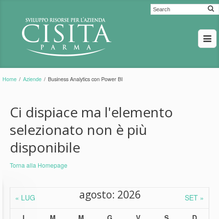
Home
/
Aziende
/
Business Analytics con Power BI
Ci dispiace ma l'elemento
selezionato non è più
disponibile
Torna alla Homepage
agosto: 2026
« LUG
SET »
L
M
M
G
V
S
D