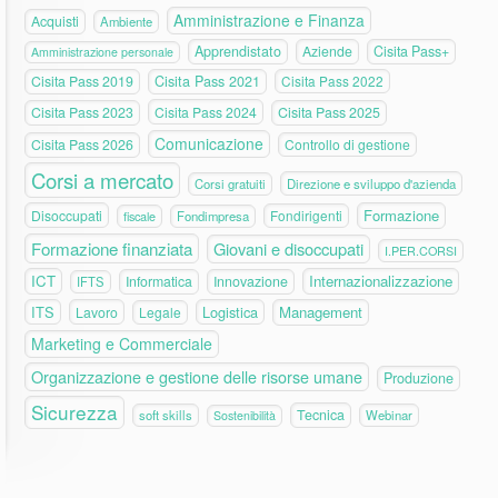
Amministrazione e Finanza
Acquisti
Ambiente
Apprendistato
Aziende
Cisita Pass+
Amministrazione personale
Cisita Pass 2019
Cisita Pass 2021
Cisita Pass 2022
Cisita Pass 2023
Cisita Pass 2024
Cisita Pass 2025
Comunicazione
Cisita Pass 2026
Controllo di gestione
Corsi a mercato
Corsi gratuiti
Direzione e sviluppo d'azienda
Formazione
Disoccupati
Fondirigenti
fiscale
Fondimpresa
Formazione finanziata
Giovani e disoccupati
I.PER.CORSI
ICT
Internazionalizzazione
Informatica
Innovazione
IFTS
ITS
Logistica
Management
Lavoro
Legale
Marketing e Commerciale
Organizzazione e gestione delle risorse umane
Produzione
Sicurezza
Tecnica
soft skills
Webinar
Sostenibilità