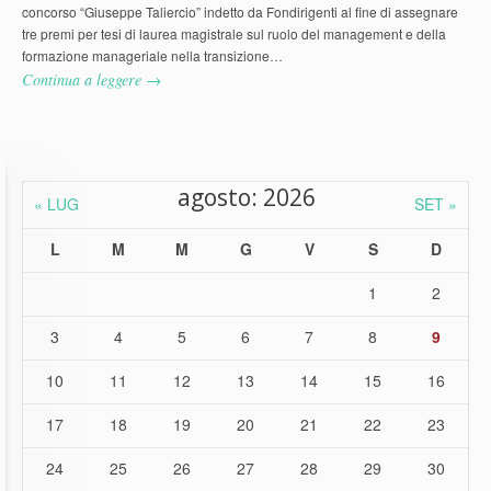
concorso “Giuseppe Taliercio” indetto da Fondirigenti al fine di assegnare
tre premi per tesi di laurea magistrale sul ruolo del management e della
formazione manageriale nella transizione…
Continua a leggere →
agosto: 2026
« LUG
SET »
L
M
M
G
V
S
D
1
2
3
4
5
6
7
8
9
10
11
12
13
14
15
16
17
18
19
20
21
22
23
24
25
26
27
28
29
30