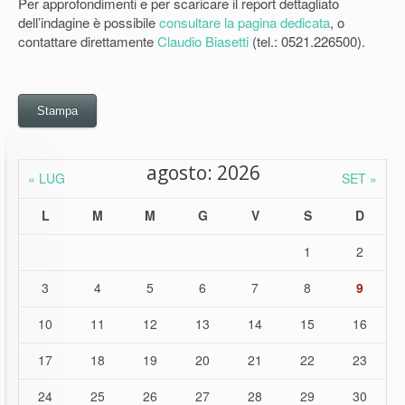
Per approfondimenti e per scaricare il report dettagliato
dell’indagine è possibile
consultare la pagina dedicata
, o
contattare direttamente
Claudio Biasetti
(tel.: 0521.226500).
Stampa
agosto: 2026
« LUG
SET »
L
M
M
G
V
S
D
1
2
3
4
5
6
7
8
9
10
11
12
13
14
15
16
17
18
19
20
21
22
23
24
25
26
27
28
29
30