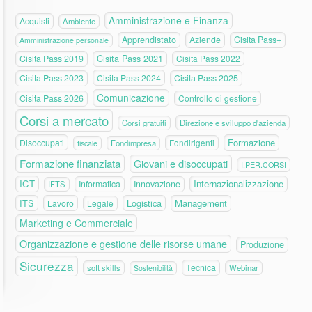
Amministrazione e Finanza
Acquisti
Ambiente
Apprendistato
Aziende
Cisita Pass+
Amministrazione personale
Cisita Pass 2019
Cisita Pass 2021
Cisita Pass 2022
Cisita Pass 2023
Cisita Pass 2024
Cisita Pass 2025
Comunicazione
Cisita Pass 2026
Controllo di gestione
Corsi a mercato
Corsi gratuiti
Direzione e sviluppo d'azienda
Formazione
Disoccupati
Fondirigenti
fiscale
Fondimpresa
Formazione finanziata
Giovani e disoccupati
I.PER.CORSI
ICT
Internazionalizzazione
Informatica
Innovazione
IFTS
ITS
Logistica
Management
Lavoro
Legale
Marketing e Commerciale
Organizzazione e gestione delle risorse umane
Produzione
Sicurezza
Tecnica
soft skills
Webinar
Sostenibilità