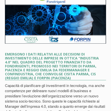
EMERGONO I DATI RELATIVI ALLE DECISIONI DI
INVESTIMENTO DELLE IMPRESE IN OTTICA “INDUSTRIA
4.0” NEL QUADRO DEL PROGETTO FINANZIATO DA
FONDIRIGENTI, PROMOSSO NEI TERRITORI DI PARMA,
PIACENZA E REGGIO EMILIA DA FEDERMANAGER E
CONFINDUSTRIA, CHE COINVOLGE CISITA PARMA, CIS
(REGGIO EMILIA) E FORPIN (PIACENZA)
Capacità di pianificare gli investimenti in tecnologia, ma anche
competenze per delineare nuovi modelli di business e
presidiare l’evoluzione dell’organizzazione verso un nuovo
sistema socio-tecnico. Sono queste le capacità richieste ai
Manager dell’Impresa 4.0, stando a quanto emerge dai risultati