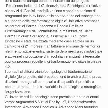
dello studio di campo condotto nell’ambito del progetto
“Readiness Industria 4.0”, finanziato da Fondirigenti e relativo
ai servizi di “Analisi, modellizzazione e sperimentazione di
programmi per lo sviluppo delle competenze del management
a supporto della trasformazione digitale”, iniziativa promossa
nei territori di Parma, Piacenza e Reggio Emilia da
Federmanager e da Confindustria, e realizzata da Cisita
Parma (in qualità di capofila) assieme a CIS e Forpin.
L’indagine è stata realizzata mediante case studies su un
campione di 21 imprese manifatturiere emiliane dei territori di
riferimento appartenenti al sistema della meccanica industriale
e attive nella produzione di macchinari e impianti, interessate
oggi da processi eccellenti di trasformazione digitale in chiave
4.0.
I contesti si differenziano per tipologia di trasformazione
digitale (del prodotto, del processo, end to end) e danno prova
di azioni manageriali esemplari e di capacità di presidiare
contemporaneamente tre variabili: la tecnologia, la strategia e
l’organizzazione.
Gli investimenti in tecnologia sono prevalentemente orientati
verso: Augmented & Virtual Reality, IoT, Horizontal/Vertical
Integration, Advanced Robotics & Advanced Manufacturing