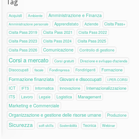
Tag
Amministrazione e Finanza
Acquisti
Ambiente
Apprendistato
Aziende
Cisita Pass+
Amministrazione personale
Cisita Pass 2019
Cisita Pass 2021
Cisita Pass 2022
Cisita Pass 2023
Cisita Pass 2024
Cisita Pass 2025
Comunicazione
Cisita Pass 2026
Controllo di gestione
Corsi a mercato
Corsi gratuiti
Direzione e sviluppo d'azienda
Formazione
Disoccupati
Fondirigenti
fiscale
Fondimpresa
Formazione finanziata
Giovani e disoccupati
I.PER.CORSI
ICT
Internazionalizzazione
Informatica
Innovazione
IFTS
ITS
Logistica
Management
Lavoro
Legale
Marketing e Commerciale
Organizzazione e gestione delle risorse umane
Produzione
Sicurezza
Tecnica
soft skills
Webinar
Sostenibilità