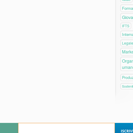
Forma
Giova
IFTS
Intern
Legal
Marke
Organ
uman
Produ
Sostenib
ISCRI