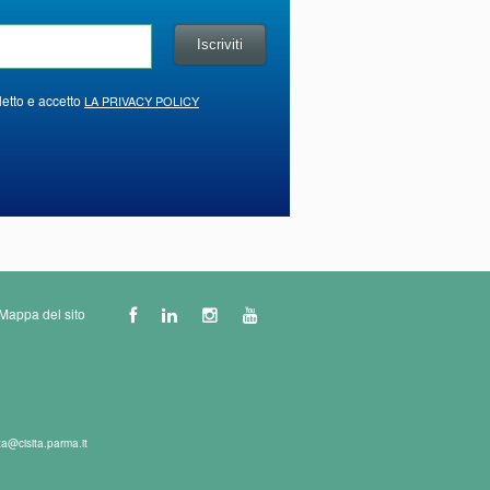
letto e accetto
LA PRIVACY POLICY
Mappa del sito
ta@cisita.parma.it