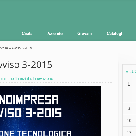
Cisita
Aziende
Giovani
Cataloghi
resa – Avviso 3-2015
vviso 3-2015
« LU
mazione finanziata
,
Innovazione
L
3
10
17