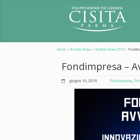
Home
/
Archivio News
/
Archivio News 2015
/
Fondimp
Fondimpresa – A
giugno 10, 2015
Fondimpresa
,
For