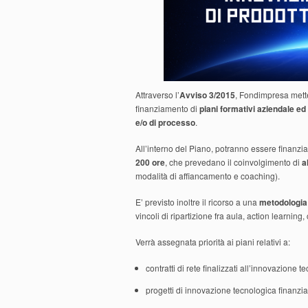
Attraverso l’
Avviso 3/2015
, Fondimpresa mette
finanziamento di
piani formativi aziendale ed
e/o di processo
.
All’interno del Piano, potranno essere finanzi
200 ore
, che prevedano il coinvolgimento di
a
modalità di affiancamento e coaching).
E’ previsto inoltre il ricorso a una
metodologia 
vincoli di ripartizione fra aula, action learning
Verrà
assegnata
priorità
ai piani relativi a:
contratti di rete finalizzati all’innovazione t
progetti di innovazione tecnologica finanzia