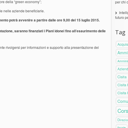
tore della “green economy”;
per chi 
le nelle aziende beneficiarie.
Intell
futuro p
ento potrà avvenire a partire dalle ore 9,00 del 15 luglio 2015.
tazione, saranno finanziati i Piani idonei fino all’esaurimento delle
Tag
Acquis
nte
rivolgersi
per informazioni e supporto alla presentazione dei
Ammin
Amminis
Azien
Cisita
Cisita
Cisita
Comu
Cors
Direzio
fiscale