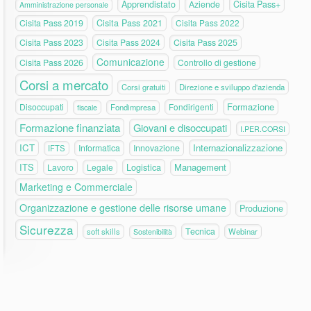
Apprendistato
Aziende
Cisita Pass+
Amministrazione personale
Cisita Pass 2019
Cisita Pass 2021
Cisita Pass 2022
Cisita Pass 2023
Cisita Pass 2024
Cisita Pass 2025
Comunicazione
Cisita Pass 2026
Controllo di gestione
Corsi a mercato
Corsi gratuiti
Direzione e sviluppo d'azienda
Formazione
Disoccupati
Fondirigenti
fiscale
Fondimpresa
Formazione finanziata
Giovani e disoccupati
I.PER.CORSI
ICT
Internazionalizzazione
Informatica
Innovazione
IFTS
ITS
Logistica
Management
Lavoro
Legale
Marketing e Commerciale
Organizzazione e gestione delle risorse umane
Produzione
Sicurezza
Tecnica
soft skills
Webinar
Sostenibilità