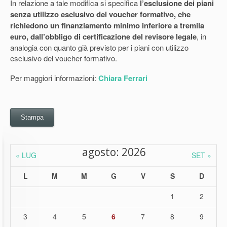
In relazione a tale modifica si specifica
l’esclusione dei piani
senza utilizzo esclusivo del voucher formativo, che
richiedono un finanziamento minimo inferiore a tremila
euro, dall’obbligo di certificazione del revisore legale
,
in
analogia con quanto già previsto per i piani con utilizzo
esclusivo del voucher formativo.
Per maggiori informazioni:
Chiara Ferrari
Stampa
agosto: 2026
« LUG
SET »
L
M
M
G
V
S
D
1
2
3
4
5
6
7
8
9