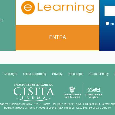
r i
ho 
ENTRA
Cataloghi
Cisita eLearning
Privacy
Note legali
Cookie Policy
carl
via Girolamo Cantelli 5 - 43121 Parma - Tel. 0521 226500 - p.iva: 01886690344 - e-mail: cisi
Registro Imprese di Parma n. 92065520345 (REA 188302) - Cap. Soc. 60.000,00 euro i.v.