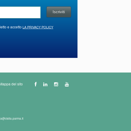
letto e accetto
LA PRIVACY POLICY
Mappa del sito
ta@cisita.parma.it