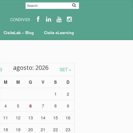
CisitaLab – Blog
Cisita eLearning
agosto: 2026
G
SET »
M
M
G
V
S
D
1
2
4
5
6
7
8
9
11
12
13
14
15
16
18
19
20
21
22
23