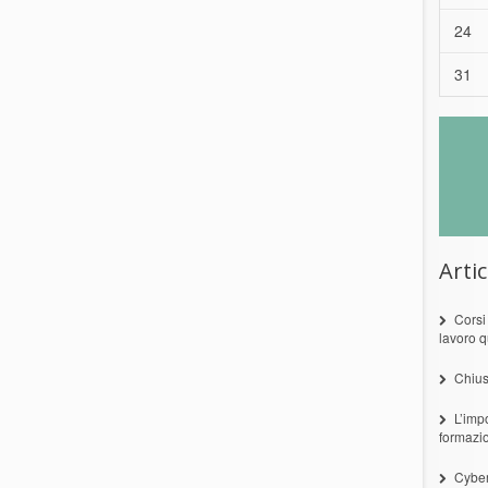
24
31
Artic
Corsi
lavoro q
Chius
L’imp
formazi
Cyber