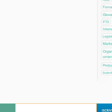
Forma
Giova
IFTS
Intern
Legal
Marke
Organ
uman
Produ
Sostenib
ISCRI