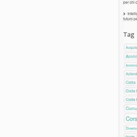
per chi 
Intell
futuro p
Tag
Acquis
Ammin
Amminis
Azien
Cisita
Cisita
Cisita
Comu
Cors
Direzio
fiscale