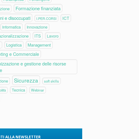
Formazione finanziata
zione
ni e disoccupati
ICT
I.PER.CORSI
Informatica
Innovazione
azionalizzazione
ITS
Lavoro
Logistica
Management
e
ting e Commerciale
izzazione e gestione delle risorse
e
Sicurezza
zione
soft skills
Tecnica
Webinar
ilità
VITI ALLA NEWSLETTER