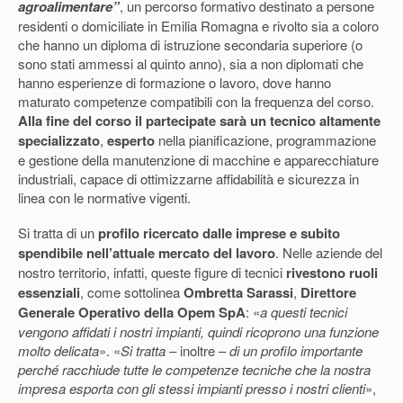
agroalimentare”
, un percorso formativo destinato a persone
residenti o domiciliate in Emilia Romagna e rivolto sia a coloro
che hanno un diploma di istruzione secondaria superiore (o
sono stati ammessi al quinto anno), sia a non diplomati che
hanno esperienze di formazione o lavoro, dove hanno
maturato competenze compatibili con la frequenza del corso.
Alla fine del corso il partecipate sarà un tecnico altamente
specializzato
,
esperto
nella pianificazione, programmazione
e gestione della manutenzione di macchine e apparecchiature
industriali, capace di ottimizzarne affidabilità e sicurezza in
linea con le normative vigenti.
Si tratta di un
profilo ricercato dalle imprese e subito
spendibile nell’attuale mercato del lavoro
. Nelle aziende del
nostro territorio, infatti, queste figure di tecnici
rivestono ruoli
essenziali
, come sottolinea
Ombretta Sarassi
,
Direttore
Generale Operativo della Opem SpA
: «
a questi tecnici
vengono affidati i nostri impianti, quindi ricoprono una funzione
molto delicata
». «
Si tratta
– inoltre –
di un profilo importante
perché racchiude tutte le competenze tecniche che la nostra
impresa esporta con gli stessi impianti presso i nostri clienti
»,