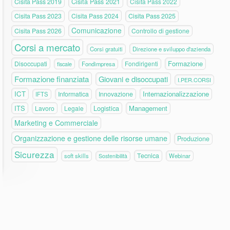
Cisita Pass 2019
Cisita Pass 2021
Cisita Pass 2022
Cisita Pass 2023
Cisita Pass 2024
Cisita Pass 2025
Comunicazione
Cisita Pass 2026
Controllo di gestione
Corsi a mercato
Corsi gratuiti
Direzione e sviluppo d'azienda
Formazione
Disoccupati
Fondirigenti
fiscale
Fondimpresa
Formazione finanziata
Giovani e disoccupati
I.PER.CORSI
ICT
Internazionalizzazione
Informatica
Innovazione
IFTS
ITS
Logistica
Management
Lavoro
Legale
Marketing e Commerciale
Organizzazione e gestione delle risorse umane
Produzione
Sicurezza
Tecnica
soft skills
Webinar
Sostenibilità