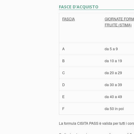
FASCE D’ACQUISTO
FASCIA
GIORNATE FORM
FRUITE (STIMA)
A
da 5 a 9
B
da 10 a 19
C
da 20 a 29
D
da 30 a 39
E
da 40 a 49
F
da 50 in poi
La formula CISITA PASS è valida per tutti i cor