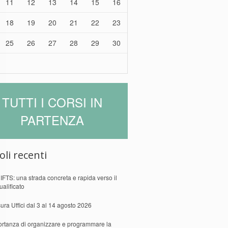
11
12
13
14
15
16
18
19
20
21
22
23
25
26
27
28
29
30
TUTTI I CORSI IN
PARTENZA
oli recenti
 IFTS: una strada concreta e rapida verso il
ualificato
ura Uffici dal 3 al 14 agosto 2026
ortanza di organizzare e programmare la