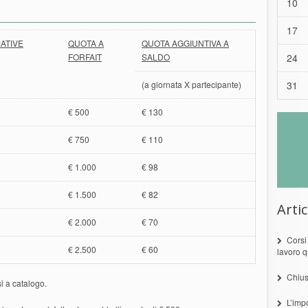
10
17
ATIVE
QUOTA A
QUOTA AGGIUNTIVA A
FORFAIT
SALDO
24
(a giornata X partecipante)
31
€ 500
€ 130
€ 750
€ 110
€ 1.000
€ 98
€ 1.500
€ 82
Artic
€ 2.000
€ 70
Corsi
€ 2.500
€ 60
lavoro q
Chius
si a catalogo.
L’imp