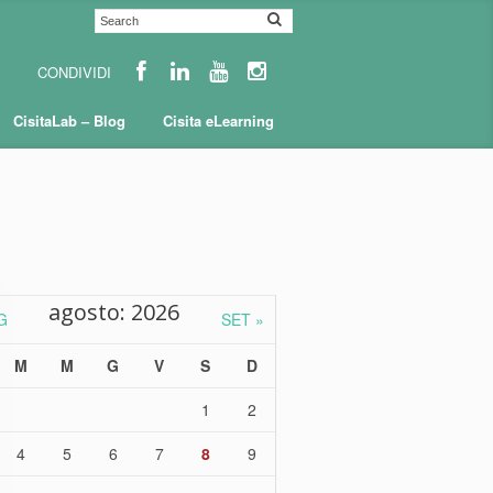
CisitaLab – Blog
Cisita eLearning
agosto: 2026
G
SET »
M
M
G
V
S
D
1
2
4
5
6
7
8
9