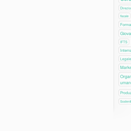
Direzio
fiscale
Forma
Giova
IFTS
Intern
Legal
Marke
Organ
uman
Produ
Sostenib