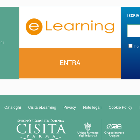
ISCRI
r i
ho 
ENTRA
Cataloghi
Cisita eLearning
Privacy
Note legali
Cookie Policy