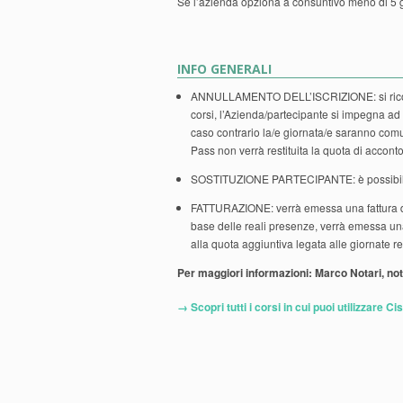
Se l’azienda opziona a consuntivo meno di 5 gio
INFO GENERALI
ANNULLAMENTO DELL’ISCRIZIONE: si ricorda c
corsi, l’Azienda/partecipante si impegna ad
caso contrario la/e giornata/e saranno comu
Pass non verrà restituita la quota di acconto
SOSTITUZIONE PARTECIPANTE: è possibile so
FATTURAZIONE: verrà emessa una fattura di a
base delle reali presenze, verrà emessa una 
alla quota aggiuntiva legata alle giornate 
Per maggiori informazioni: Marco Notari, not
→ Scopri tutti i corsi in cui puoi utilizzare C