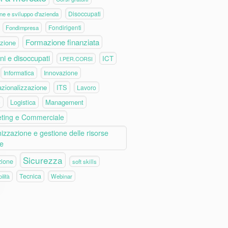
Disoccupati
ne e sviluppo d'azienda
Fondirigenti
Fondimpresa
Formazione finanziata
zione
ni e disoccupati
ICT
I.PER.CORSI
Informatica
Innovazione
azionalizzazione
ITS
Lavoro
Logistica
Management
e
ting e Commerciale
izzazione e gestione delle risorse
e
Sicurezza
zione
soft skills
Tecnica
Webinar
ilità