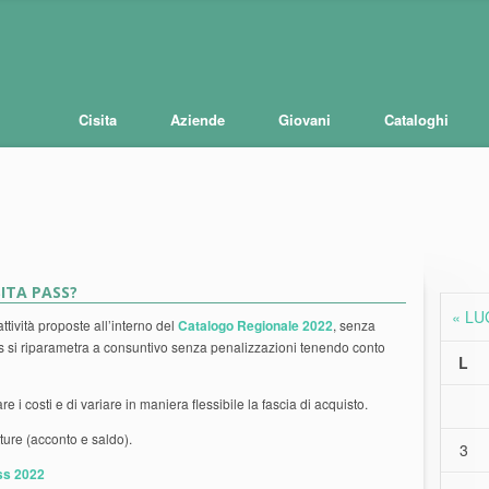
Cisita
Aziende
Giovani
Cataloghi
ITA PASS?
« LU
attività proposte all’interno del
Catalogo Regionale 2022
, senza
ass si riparametra a consuntivo senza penalizzazioni tenendo conto
L
re i costi e di variare in maniera flessibile la fascia di acquisto.
tture (acconto e saldo).
3
ass 2022