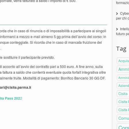
rnate, verrà fatturato a saldo l’importo di € 500.
formazi
Cyber
per chi 
Intell
he in caso di rinuncia o di impossibilità a partecipare ai singoli
futuro p
 informarci a mezzo e-mail almeno 5 gg prima dell’avvio del corso; in
nque conteggiate. Si ricorda che in caso di mancata fruizione del
Tag
.
stituire il partecipante previsto.
Acquis
cconto all’avvio del contratto pari a 500 euro. A fine anno, sulla
Ammin
fattura a saldo che conterrà eventuale quota forfait integrativa oltre
realmente fruite. Modalità di pagamento: Bonifico Bancario 30 GG DF.
Amminis
Azien
ari@cisita.parma.it
Cisita
isita Pass 202
2
Cisita
Cisita
Comu
Cors