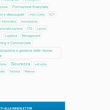
Formazione finanziata
zione
ni e disoccupati
ICT
I.PER.CORSI
Informatica
Innovazione
azionalizzazione
ITS
Lavoro
Logistica
Management
e
ting e Commerciale
izzazione e gestione delle risorse
e
Sicurezza
zione
soft skills
Tecnica
Webinar
ilità
VITI ALLA NEWSLETTER