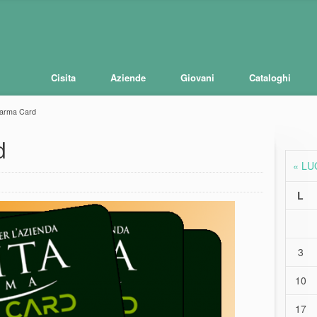
Cisita
Aziende
Giovani
Cataloghi
Parma Card
d
« LU
L
3
10
17