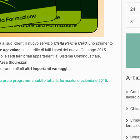
24
31
ai suoi clienti il nuovo servizio
, uno strumento
Cisita Parma Card
e agevolate
sulle tariffe di tutti i corsi
del nuovo Catalogo 2015
le sedi territoriali appartenenti al Sistema Confindustriale.
’Area Sicurezza!
erranno offerti
altri
importanti vantaggi
…
Artic
ala ora e programma subito tutta la formazione aziendale 2015
.
Corsi
lavoro q
Chius
L’imp
formazi
Cyber