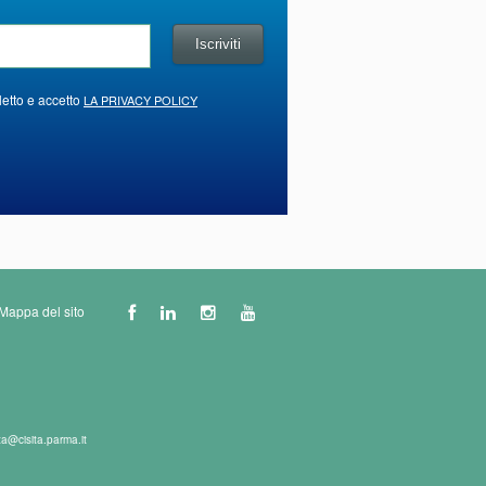
letto e accetto
LA PRIVACY POLICY
Mappa del sito
ta@cisita.parma.it