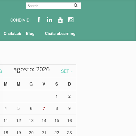
CisitaLab – Blog
Cisita eLearning
agosto: 2026
G
SET »
M
M
G
V
S
D
1
2
4
5
6
7
8
9
11
12
13
14
15
16
18
19
20
21
22
23