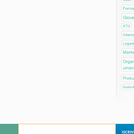
Forma
Giova
IFTS
Intern
Legal
Marke
Organ
uman
Produ
Sostenib
ISCRI