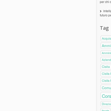
per chi 
Intell
futuro p
Tag
Acquis
Ammin
Amminis
Azien
Cisita
Cisita
Cisita
Comu
Cors
Direzio
fiscale