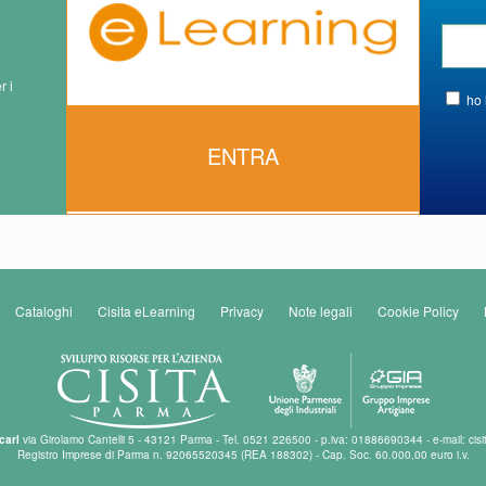
r i
ho 
ENTRA
Cataloghi
Cisita eLearning
Privacy
Note legali
Cookie Policy
carl
via Girolamo Cantelli 5 - 43121 Parma - Tel. 0521 226500 - p.iva: 01886690344 - e-mail: cisi
Registro Imprese di Parma n. 92065520345 (REA 188302) - Cap. Soc. 60.000,00 euro i.v.