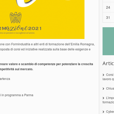
24
31
one con Formindustria e altri enti di formazione dell’Emilia Romagna,
roposta di corsi ed iniziative realizzata sulla base delle esigenze e
Artic
i creare valore e scambio di competenze per potenziare la crescita
mpetitività sul mercato.
Corsi
partenza
lavoro q
Chius
si in programma a Parma
L’imp
formazi
Cyber