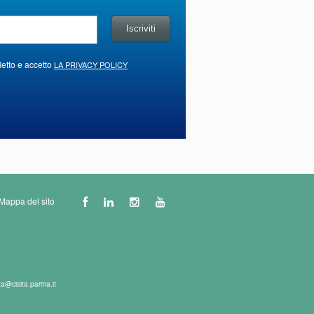
letto e accetto
LA PRIVACY POLICY
Mappa del sito
ta@cisita.parma.it