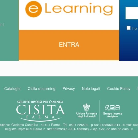
r i
ho 
ENTRA
Cataloghi
Cisita eLearning
Privacy
Note legali
Cookie Policy
carl
via Girolamo Cantelli 5 - 43121 Parma - Tel. 0521 226500 - p.iva: 01886690344 - e-mail: cisi
Registro Imprese di Parma n. 92065520345 (REA 188302) - Cap. Soc. 60.000,00 euro i.v.