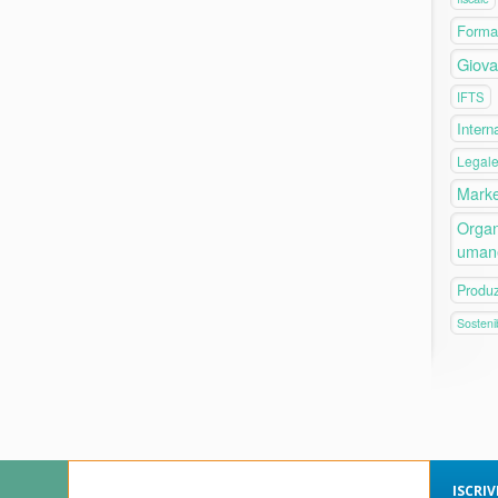
Forma
Giova
IFTS
Intern
Legal
Marke
Organ
uman
Produ
Sostenib
ISCRI