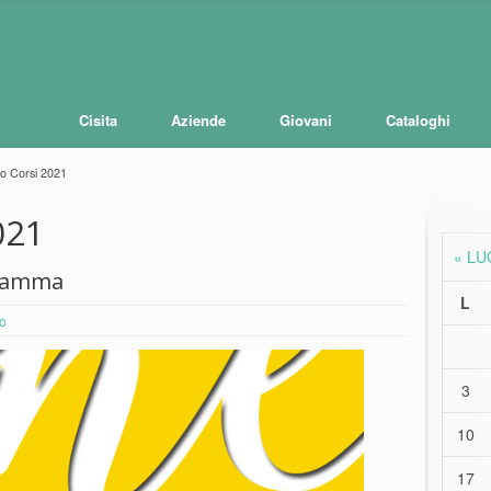
Cisita
Aziende
Giovani
Cataloghi
o Corsi 2021
021
« LU
ogramma
L
to
3
10
17