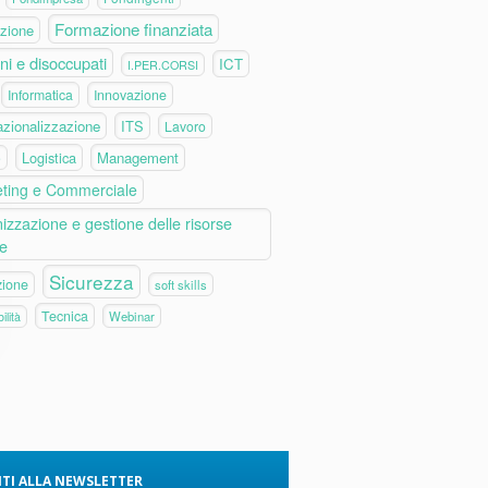
Formazione finanziata
zione
ni e disoccupati
ICT
I.PER.CORSI
Informatica
Innovazione
azionalizzazione
ITS
Lavoro
Logistica
Management
e
ting e Commerciale
izzazione e gestione delle risorse
e
Sicurezza
zione
soft skills
Tecnica
Webinar
ilità
VITI ALLA NEWSLETTER