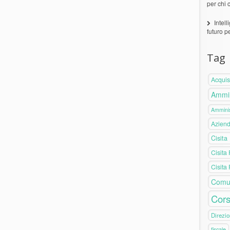
per chi 
Intell
futuro p
Tag
Acquis
Ammin
Amminis
Azien
Cisita
Cisita
Cisita
Comu
Cors
Direzio
fiscale