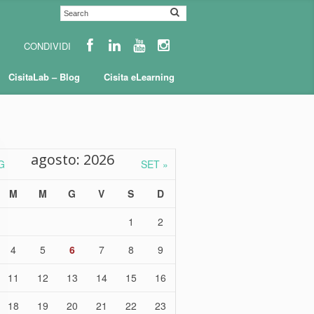
CisitaLab – Blog
Cisita eLearning
agosto: 2026
G
SET »
M
M
G
V
S
D
1
2
4
5
6
7
8
9
11
12
13
14
15
16
18
19
20
21
22
23