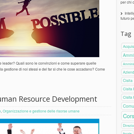
per chi 
Intell
futuro p
Tag
Acquis
Ammin
me leader? Quali sono le convinzioni e come superare quelle
Amminis
ella gestione di noi stessi e del far sì che le cose accadano? Come
Azien
Cisita
Cisita
Human Resource Development
Cisita
Comu
e
,
Organizzazione e gestione delle risorse umane
Cors
Direzio
fiscale