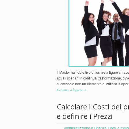
Il Master ha l’obiettivo di fornire a figure chia
attuali scenari in continua trasformazione, ovv
successo e non un elemento di criticità. Sape
Continua a leggere →
Calcolare i Costi dei p
e definire i Prezzi
Amministrazione e Finanza
,
Corsi a merc