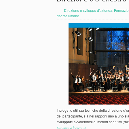
Direzione e sviluppo d'azienda
,
Formazio
risorse umane
Il progetto utilizza tecniche della direzione d
del partecipante, sia nei rapporti uno a uno sia
sviluppate avvalendosi di metodi cognitivi (ra
Continua a leggere →