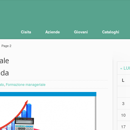
Cisita
Aziende
Giovani
Cataloghi
Page 2
ale
« LU
nda
L
ato
,
Formazione manageriale
3
10
17