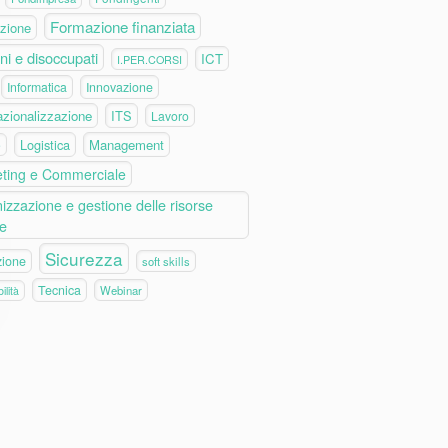
Formazione finanziata
zione
ni e disoccupati
ICT
I.PER.CORSI
Informatica
Innovazione
azionalizzazione
ITS
Lavoro
Logistica
Management
e
ting e Commerciale
izzazione e gestione delle risorse
e
Sicurezza
zione
soft skills
Tecnica
Webinar
ilità