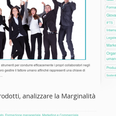
Forma
Giova
IFTS
Intern
Legal
Marke
Organ
uman
ve strumenti per condurre efficacemente i propri collaboratori negli
Produ
ero gestire il fattore umano affinché rappresenti una chiave di
r…
Sostenib
rodotti, analizzare la Marginalità
ato
,
Formazione manageriale
,
Marketing e Commerciale