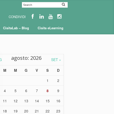
CisitaLab – Blog
Cisita eLearning
agosto: 2026
G
SET »
M
M
G
V
S
D
1
2
4
5
6
7
8
9
11
12
13
14
15
16
18
19
20
21
22
23