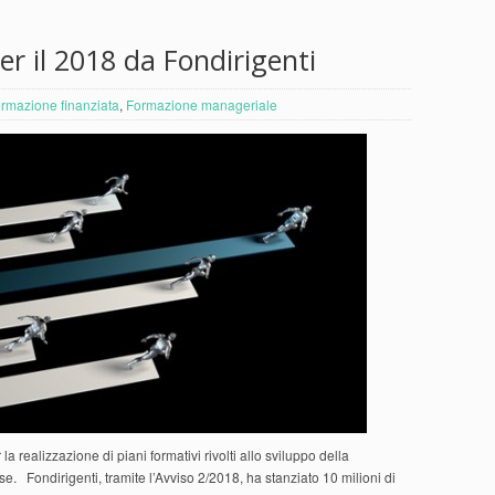
er il 2018 da Fondirigenti
rmazione finanziata
,
Formazione manageriale
la realizzazione di piani formativi rivolti allo sviluppo della
se. Fondirigenti, tramite l’Avviso 2/2018, ha stanziato 10 milioni di