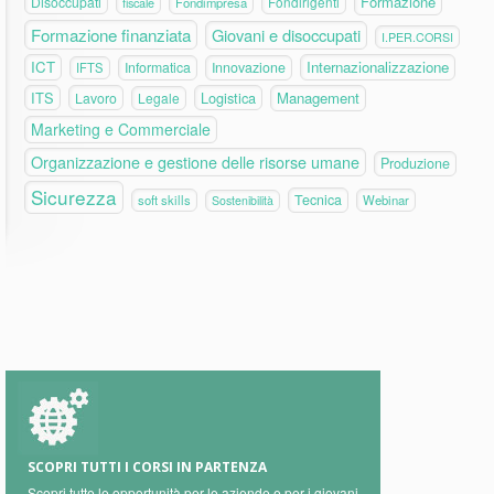
Formazione
Disoccupati
Fondirigenti
fiscale
Fondimpresa
Formazione finanziata
Giovani e disoccupati
I.PER.CORSI
ICT
Internazionalizzazione
Informatica
Innovazione
IFTS
ITS
Logistica
Management
Lavoro
Legale
Marketing e Commerciale
Organizzazione e gestione delle risorse umane
Produzione
Sicurezza
Tecnica
soft skills
Webinar
Sostenibilità
SCOPRI TUTTI I CORSI IN PARTENZA
Scopri tutte le opportunità per le aziende e per i giovani