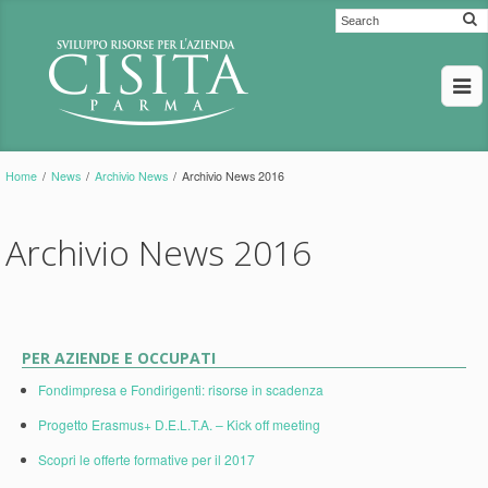
Home
/
News
/
Archivio News
/
Archivio News 2016
Archivio News 2016
PER AZIENDE E OCCUPATI
Fondimpresa e Fondirigenti: risorse in scadenza
Progetto Erasmus+ D.E.L.T.A. – Kick off meeting
Scopri le offerte formative per il 2017