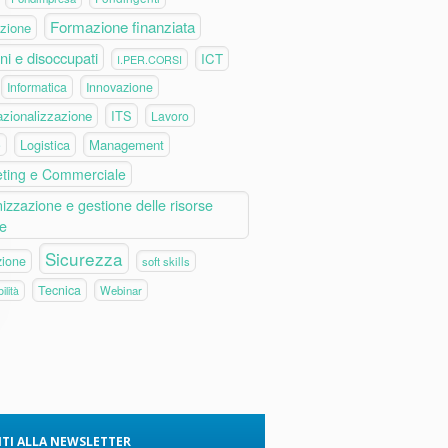
Formazione finanziata
zione
ni e disoccupati
ICT
I.PER.CORSI
Informatica
Innovazione
azionalizzazione
ITS
Lavoro
Logistica
Management
e
ting e Commerciale
izzazione e gestione delle risorse
e
Sicurezza
zione
soft skills
Tecnica
Webinar
ilità
VITI ALLA NEWSLETTER