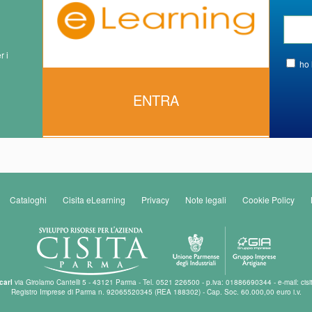
r i
ho 
ENTRA
Cataloghi
Cisita eLearning
Privacy
Note legali
Cookie Policy
carl
via Girolamo Cantelli 5 - 43121 Parma - Tel. 0521 226500 - p.iva: 01886690344 - e-mail: cisi
Registro Imprese di Parma n. 92065520345 (REA 188302) - Cap. Soc. 60.000,00 euro i.v.