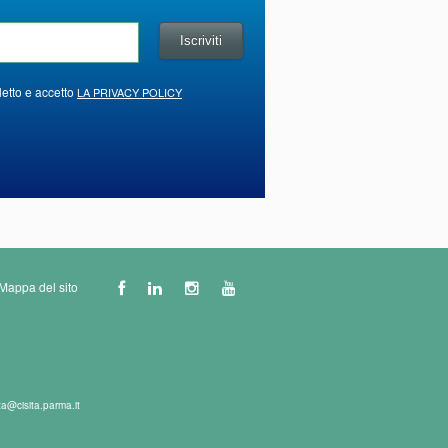
letto e accetto
LA PRIVACY POLICY
Mappa del sito
ta@cisita.parma.it