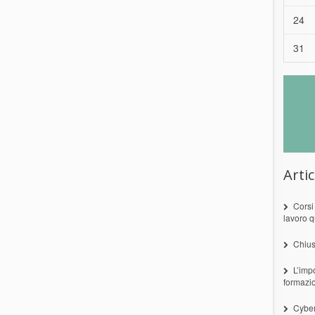
24
31
Artic
Corsi
lavoro q
Chius
L’imp
formazi
Cyber