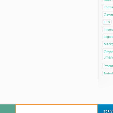
Forma
Giova
IFTS
Intern
Legal
Marke
Organ
uman
Produ
Sostenib
ISCRI