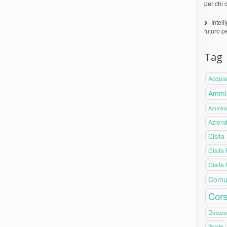
per chi 
Intell
futuro p
Tag
Acquis
Ammin
Amminis
Azien
Cisita
Cisita
Cisita
Comu
Cors
Direzio
fiscale