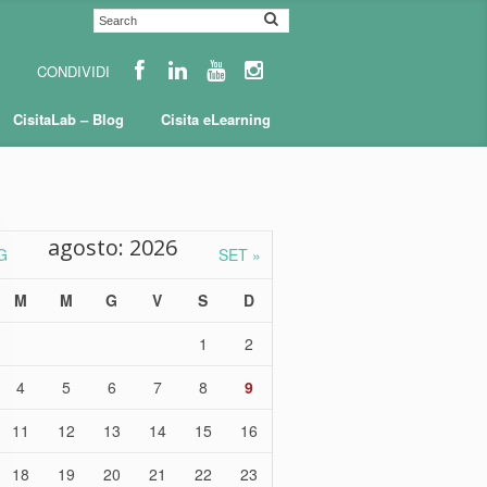
CisitaLab – Blog
Cisita eLearning
agosto: 2026
G
SET »
M
M
G
V
S
D
1
2
4
5
6
7
8
9
11
12
13
14
15
16
18
19
20
21
22
23