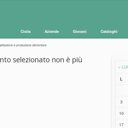
Cisita
Aziende
Giovani
Cataloghi
ettazione e produzione alimentare
ento selezionato non è più
« LU
L
3
10
17