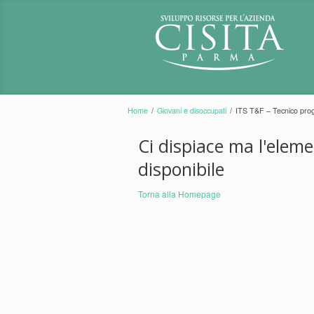
Home
/
Giovani e disoccupati
/
ITS T&F – Tecnico prog
Ci dispiace ma l'elem
disponibile
Torna alla Homepage