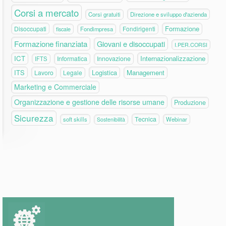
Corsi a mercato
Corsi gratuiti
Direzione e sviluppo d'azienda
Formazione
Disoccupati
Fondirigenti
fiscale
Fondimpresa
Formazione finanziata
Giovani e disoccupati
I.PER.CORSI
ICT
Internazionalizzazione
Informatica
Innovazione
IFTS
ITS
Logistica
Management
Lavoro
Legale
Marketing e Commerciale
Organizzazione e gestione delle risorse umane
Produzione
Sicurezza
Tecnica
soft skills
Webinar
Sostenibilità