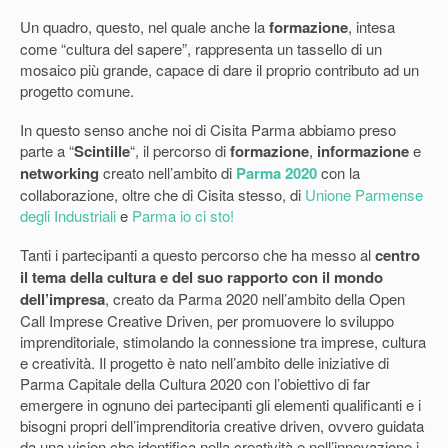
Un quadro, questo, nel quale anche la
formazione
, intesa
come “cultura del sapere”, rappresenta un tassello di un
mosaico più grande, capace di dare il proprio contributo ad un
progetto comune.
In questo senso anche noi di Cisita Parma abbiamo preso
parte a “
Scintille
“, il percorso di
formazione
,
informazione
e
networking
creato nell’ambito di
Parma 2020
con la
collaborazione, oltre che di Cisita stesso, di
Unione Parmense
degli Industriali
e
Parma io ci sto!
Tanti i partecipanti a questo percorso che ha messo al
centro
il tema della cultura e del suo rapporto con il mondo
dell’impresa
, creato da Parma 2020 nell’ambito della Open
Call Imprese Creative Driven, per promuovere lo sviluppo
imprenditoriale, stimolando la connessione tra imprese, cultura
e creatività. Il progetto è nato nell’ambito delle iniziative di
Parma Capitale della Cultura 2020 con l’obiettivo di far
emergere in ognuno dei partecipanti gli elementi qualificanti e i
bisogni propri dell’imprenditoria creative driven, ovvero guidata
da una vision che identifica nella creatività e nell’innovazione i