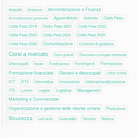
Amministrazione e Finanza
Acquisti
Ambiente
Apprendistato
Aziende
Cisita Pass+
Amministrazione personale
Cisita Pass 2019
Cisita Pass 2021
Cisita Pass 2022
Cisita Pass 2023
Cisita Pass 2024
Cisita Pass 2025
Comunicazione
Cisita Pass 2026
Controllo di gestione
Corsi a mercato
Corsi gratuiti
Direzione e sviluppo d'azienda
Formazione
Disoccupati
Fondirigenti
fiscale
Fondimpresa
Formazione finanziata
Giovani e disoccupati
I.PER.CORSI
ICT
Internazionalizzazione
Informatica
Innovazione
IFTS
ITS
Logistica
Management
Lavoro
Legale
Marketing e Commerciale
Organizzazione e gestione delle risorse umane
Produzione
Sicurezza
Tecnica
soft skills
Webinar
Sostenibilità