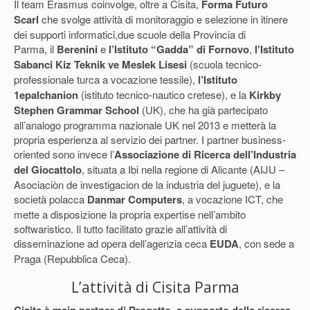
Il team Erasmus coinvolge, oltre a Cisita,
Forma Futuro
Scarl
che svolge attività di monitoraggio e selezione in itinere
dei supporti informatici,due scuole della Provincia di
Parma, il
Berenini
e
l’Istituto “Gadda” di Fornovo
,
l’Istituto
Sabanci Kiz Teknik ve Meslek Lisesi
(scuola tecnico-
professionale turca a vocazione tessile),
l’Istituto
1epalchanion
(istituto tecnico-nautico cretese), e la
Kirkby
Stephen Grammar School
(UK), che ha già partecipato
all’analogo programma nazionale UK nel 2013 e metterà la
propria esperienza al servizio dei partner. I partner business-
oriented sono invece l’
Associazione di Ricerca dell’Industria
del Giocattolo
, situata a Ibi nella regione di Alicante (AIJU –
Asociaciòn de investigacion de la industria del juguete), e la
società polacca
Danmar Computers
, a vocazione ICT, che
mette a disposizione la propria expertise nell’ambito
softwaristico. Il tutto facilitato grazie all’attività di
disseminazione ad opera dell’agenzia ceca
EUDA
, con sede a
Praga (Repubblica Ceca).
L’attività di Cisita Parma
Cisita è main partner di Progetto, a supporto della ricerca