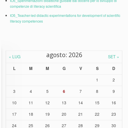
IO5_Sperimentazioni didattiche guidate dai docenti per lo sviluppo di
competenze di literacy scientifica
IO5_Teacher-led didactic experimentations for development of scientific
literacy competences
agosto: 2026
« LUG
SET »
L
M
M
G
V
S
D
1
2
3
4
5
6
7
8
9
10
11
12
13
14
15
16
17
18
19
20
21
22
23
24
25
26
27
28
29
30