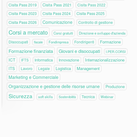
Cisita Pass 2019
Cisita Pass 2021
Cisita Pass 2022
Cisita Pass 2023
Cisita Pass 2024
Cisita Pass 2025
Comunicazione
Cisita Pass 2026
Controllo di gestione
Corsi a mercato
Corsi gratuiti
Direzione e sviluppo d'azienda
Formazione
Disoccupati
Fondirigenti
fiscale
Fondimpresa
Formazione finanziata
Giovani e disoccupati
I.PER.CORSI
ICT
Internazionalizzazione
Informatica
Innovazione
IFTS
ITS
Logistica
Management
Lavoro
Legale
Marketing e Commerciale
Organizzazione e gestione delle risorse umane
Produzione
Sicurezza
Tecnica
soft skills
Webinar
Sostenibilità