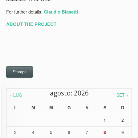
For further details:
Claudio Biasetti
ABOUT THE PROJECT
Stampa
agosto: 2026
« LUG
SET »
L
M
M
G
V
S
D
1
2
3
4
5
6
7
8
9